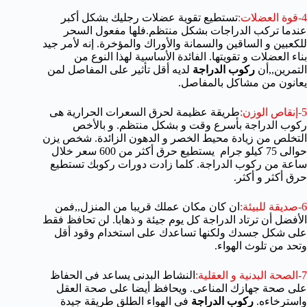
4-قوة العضلات:
تستطيع تقوية عضلات رجليك بشكل أكبر
عندما تركب الدراجات بشكل منتظم.فلها مفعول السحر
للكعبين و الساقين والسمانة والأوراك والمؤخرة.
إنه لأمر جيد
بناء العضلات و تقويتها.
الفائدة الأساسية لهذا النوع من
التمرين,,أن
ركوب الدراجة
لديه أقل تأثير على المفاصل لمن
يعانون من مشاكل بالمفاصل.
5-إنقاص الوزن:
طريقة عظيمة لحرق السعرات الحرارية هى
ركوب الدراجة بأسرع وقت و بشكل منتظم.
و بالأخص
التخلص من زيادة محيط الخصر و الدهون الزائدة.
شخص يزن
حوالى 75 كيلو جرام يستطيع حرق أكثر من 600 سعر خلال
ساعة من ركوب الدراجة.
كلما زادت دورات ركوبك تستطيع
حرق أكثر و أكثر.
6-صديقة للبيئة:
ان كان مكان عملك قريبا من المنزل,,فمن
الأفضل أن ترتاد الدراجة كل يوم جيئة و ذهابا.
لن تحافظ فقط
على شكل جسدك ولكنها تساعدك على استخدام وقود أقل
وتحد من تلوث الهواء.
7-الصحة البدنية و العقلية:
النشاط البدنى يساعد فى الحفاظ
على صحة جهازك المناعى.
ويحافظ أيضا على صحة العقل
واسترخاءه.
ركوب الدراجة
فى الهواء الطلق طريقة جيدة