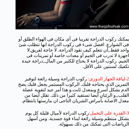
يمكنك ركوب الدراجة تقريبا فى أى مكان فى الهواء الطلق أو
فى الشوارع. افضل شىء فى ركوب الدراجة انها تتطلب شئ
واحد فقط,,أن تتعلم كيف تقود الدراجة.
لا حاجة لفريق,لا
اجهزة لا تدرب فى الجيم أو معدات خاصة أو تمرينات فى
الجيم. ركوب الدراجة لا يحتاج للكثير من المال,,دراجة جيدة
تكفيك لسنتين على الأقل.
2-لياقة الجهاز الدورى:
ركوب الدراجة وسيلة رائعة لتوفير
التمرين الذى يحتاجه قلبك.
الركوب المستمر يجعل قلبك يضخ
الدم بشكل أسرع وبمعدل ثابت.و هذا أمر جيد لتقوية عضلة
القلب,,و الرئتان أيضا تستفيد كثيرا من ذلك.
تقلل أيضا من
معدل الاصابة بأمراض الشريان التاجى ان مارستها بانتظام.
3-القدرة على التحمل:
ركوب الدراجة لأميال قليلة كل يوم
بشكل منتظم.وسيلة رائعة لبناء قوة جسدية. ومن أسهل
الرياضات التى تمكنك من ذلك بسهولة.