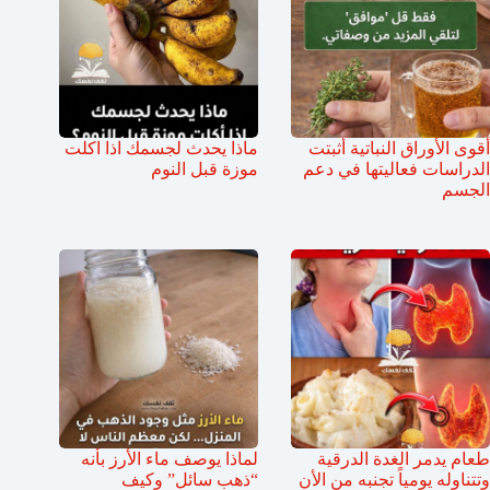
أقوى الأوراق النباتية أثبتت
ماذا يحدث لجسمك اذا اكلت
الدراسات فعاليتها في دعم
موزة قبل النوم
الجسم
طعام يدمر الغدة الدرقية
لماذا يوصف ماء الأرز بأنه
وتتناوله يومياً تجنبه من الأن
“ذهب سائل” وكيف