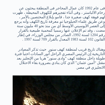
فى عام 1992 كان عمال المحاجر فى المنطقة يبحثون عن
رخام الالباستر ، وفى أثناء تفجيرهم للكهوف المحيطة ، ظهرت
لهم فوهة كهف صغيرة جدا ، قامو بإبلاغ المختصين بالأمر ،
وعن طريق علماء الجيلوجيا تم معرفة تاريخ الكهف وأنه يرجع
إلى العصر الأيوسيني الأوسط أي من منذ نحو 40 مليون سنة
مضت ، وقد تم الإعلان عنها رسميا كمحمية طبيعية بالقرار
رقم 1204 لسنة 1992، الصادر من مجلس الوزراء، في إطار
القانون 102 لسنة 1983 المعدل بالقرار 709 لسنة 1997 .
وهناك تاريخ قريب لمنطقة كهف سنور حيث تذكر المصادر
التاريخية إن الرئيس المصري الراحل أنور السادات اختبأ فترة
طويلة داخل منطقة كهف “وادى سنور” هربا من الإنجليز بعد
مقتل “أمين عثمان” الذي كان ينادي بضرورة بقاء الاحتلال
الانجليزي في مصر.