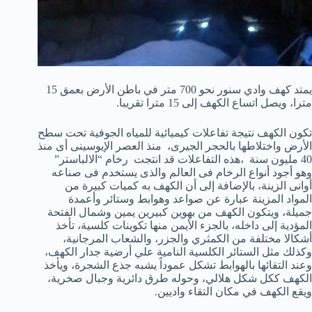
يمتد كهف وادي سنور نحو 700 متر في باطن الأرض بعمق 15
مترا، ويصل اتساع الكهف إلى 15 مترا تقريبا.
تكون الكهف نتيجة تفاعلات كيميائية للمياه الجوفية تحت سطح
الأرض واختلاطها بالحجر الجيرى، منذ العصر الإيوسينى أى منذ
40 مليون سنة ،هذه التفاعلات قد انتجت رخام “الالباستر”
وهو أجود أنواع الرخام فى العالم والذى يستخدم فى صناعه
أوانى الزينة، بالإضافة إلى أن الكهف به كميات كبيرة من
المواد المزينة عبارة عن صواعد وهوابط وستائر وأعمدة
جميلة، ويتكون الكهف من بهوين كبيرين يمين وشمال الفتحة
المؤدية إلى داخله، بالجزء الأيمن منها تكوينات كلسية، تأخذ
أشكالا مختلفة من الكمثري والجزر، والشعاب المرجانية،
وكذلك مثل الستائر الكلسية النامية علي أرضية جدار الكهف،
وعند التقائها بالهوابط تشكل عموداً يشبه جذع الشجرة، ويأخذ
الكهف ككل شكل هلالي، وحوله طرق دائرية وجبال صخرية،
ويقع الكهف في مكان التقاء واديين.