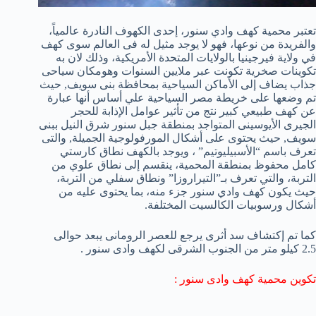
تعتبر محمية كهف وادي سنور، إحدى الكهوف النادرة عالمياً،
والفريدة من نوعها، فهو لا يوجد مثيل له فى العالم سوى كهف
في ولاية فيرجينيا بالولايات المتحدة الأمريكية، وذلك لان به
تكوينات صخرية تكونت عبر ملايين السنوات وهومكان سياحى
جذاب يضاف إلى الأماكن السياحية بمحافظة بنى سويف, حيث
تم وضعها على خريطة مصر السياحية علي أساس أنها عبارة
عن كهف طبيعي كبير نتج من تأثير عوامل الإذابة للحجر
الجيرى الأيوسينى المتواجد بمنطقة جبل سنور شرق النيل ببنى
سويف, حيث يحتوى على أشكال المورفولوجية الجميلة, والتى
تعرف باسم “الأسبيليوتيم” ، ويوجد بالكهف نطاق كارستي
كامل محفوظ بمنطقة المحمية، ينقسم إلى نطاق علوي من
التربة، والتي تعرف بـ”التيراروزا” ونطاق سفلي من التربة،
حيث يكون كهف وادي سنور جزء منه، بما يحتوى عليه من
أشكال ورسوبيات الكالسيت المختلفة.
كما تم إكتشاف سد أثرى يرجع للعصر الرومانى يبعد حوالى
2.5 كيلو متر من الجنوب الشرقى لكهف وادى سنور .
تكوين محمية كهف وادى سنور :