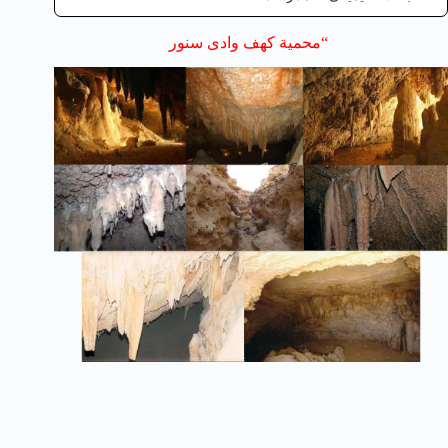
“محمية كهف وادى سنور