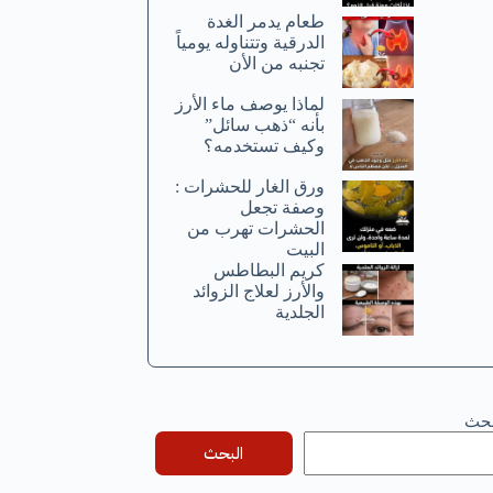
طعام يدمر الغدة
الدرقية وتتناوله يومياً
تجنبه من الأن
لماذا يوصف ماء الأرز
بأنه “ذهب سائل”
وكيف تستخدمه؟
ورق الغار للحشرات :
وصفة تجعل
الحشرات تهرب من
البيت
كريم البطاطس
والأرز لعلاج الزوائد
الجلدية
بحث
البحث