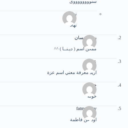
سلووووووووى
نهاد
نهاد
زهرة نيسان
ممكن اسم ( ديـنــا ) ^^
عزة
اريد معرفة معني اسم عزة
خولة
خولة
fatma fathy
اود عن فاطمة