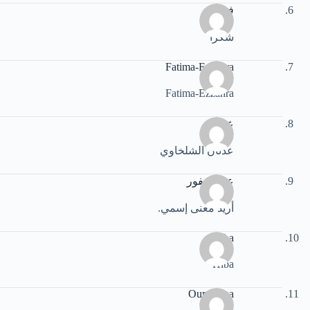
فهيمة
شكرا
Fatima-Ezzahra
Fatima-Ezzahra
عدنان
عدنان الشلخاوي
عبد الغفور
أريد معنى إسمي.
hiba
Hiba
Oumayma