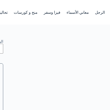
الرجل
معاني الأسماء
فيزا وسفر
منح و كورسات
تحالي
ال