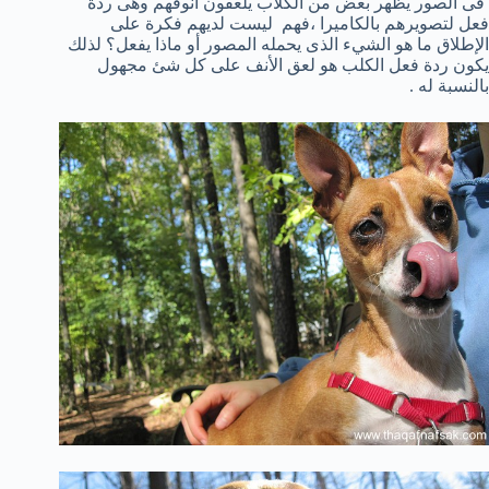
فى الصور يظهر بعض
من الكلاب
يلعقون أنوفهم وهى ردة
فعل لتصويرهم بالكاميرا ،فهم
ليست لديهم
فكرة
على
الإطلاق
ما
هو الشيء الذى يحمله المصور أو ماذا يفعل
؟ لذلك
يكون ردة فعل الكلب هو لعق الأنف على كل شئ مجهول
بالنسبة له .