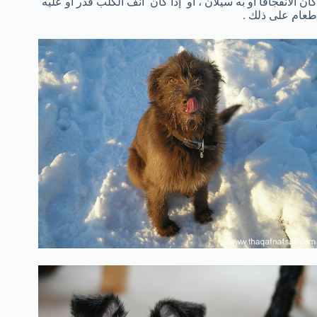
كان
الأنفجافا أو به سيلان ،
أو
إذا كان
أنف
ال
كلب
قذر
أو
عليه
طعام
على ذلك .