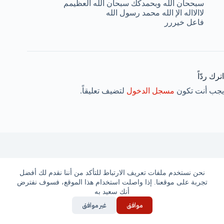
سبححان الله وبحمدكك سبحان الله العظيمم
لاالااله الإ الله محمد رسول الله
فاعل خيررر
اترك ردّاً
يجب أنت تكون
مسجل الدخول
لتضيف تعليقاً.
مقالات مشابهة
نحن نستخدم ملفات تعريف الارتباط للتأكد من أننا نقدم لك أفضل
تجربة على موقعنا. إذا واصلت استخدام هذا الموقع، فسوف نفترض
أنك سعيد به
موافق
غير موافق