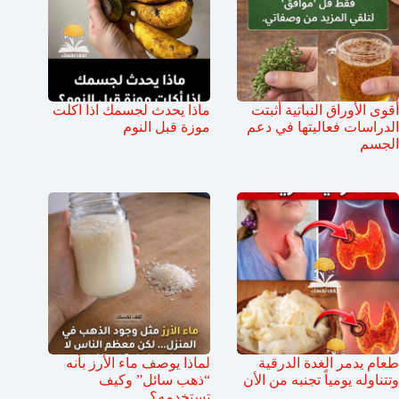
أقوى الأوراق النباتية أثبتت
ماذا يحدث لجسمك اذا اكلت
الدراسات فعاليتها في دعم
موزة قبل النوم
الجسم
طعام يدمر الغدة الدرقية
لماذا يوصف ماء الأرز بأنه
وتتناوله يومياً تجنبه من الأن
“ذهب سائل” وكيف
تستخدمه؟