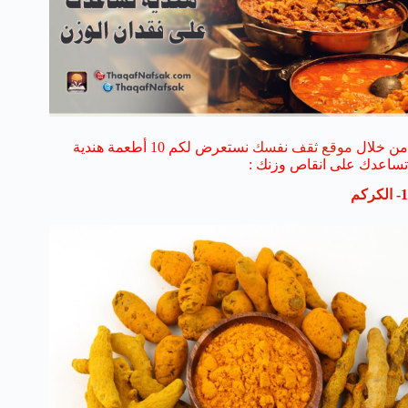
من خلال
موقع ثقف نفسك
نستعرض لكم 10 أطعمة هندية
تساعدك على انقاص وزنك :
1-
الكركم