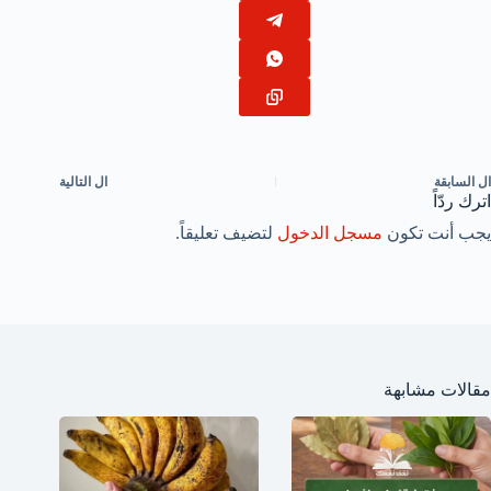
ال
السابقة
ال
التالية
اترك ردّاً
يجب أنت تكون
مسجل الدخول
لتضيف تعليقاً.
مقالات مشابهة