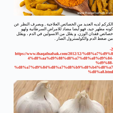
الكركم لديه العديد من الخصائص العلاجية , وبصرف النظر عن
كونه مطهر جيد، فهو أيضا مضاد للامراض السرطانية ولهو
خصائص فقدان الوزن. و يقلل من الانسولين في الدم ، ويقلل
من ضغط الدم والكولسترول الضار .
2-
https://www.thaqafnafsak.com/2012/12/%d8%a7%d9%8
4%d8%aa%d9%88%d8%a7%d8%a8%d9%84-
%d9%88-
%d8%a7%d9%84%d8%a7%d8%b9%d8%b4%d8%a7
%d8%a8.html