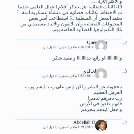
و الاكثر إثارة …
10-كائنات فضائية: هل تتذكر أفلام الخيال العلمى عندما
تم الاحتفاظ بكائنات فضائية فى منشأة عسكرية آمنة !؟
يعتقد البعض أن المنطقة 51 استطاعت أسر بعض
المخلوقات الفضائية وأن الايفون والايباد مستمدين من
تلك التكنولوجيا الفضائية الخاصة بهم.
Quen Sara
26 أبريل، 2014 | 4:16 م
قم بتسجيل الدخول للرد
واااااااااااااو رائع جداااااااا و مفيد شكرا
علي الخالدي
26 أبريل، 2014 | 7:52 م
قم بتسجيل الدخول للرد
محجوبة عن البشر ولكن ليس على رب البشر ورب
العرش العظيم
رب دمرهم تدميرا
فانهم طغوا في الأرض
واجعل كيدهم بنحرهم
Abdellah Ousghir
28 أبريل، 2014 | 1:29 م
قم بتسجيل الدخول للرد