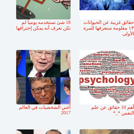
حقائق غريبة عن الحيوانات
18 شئ تستخدمه يومياً لم
١٣ معلومة ستعرفها للمرة
تكن تعرف أنه يمكن إختراقها
الأولى
أهم 10 حقائق عن علم
أغني الشخصيات في العالم
2017
النفس *_*