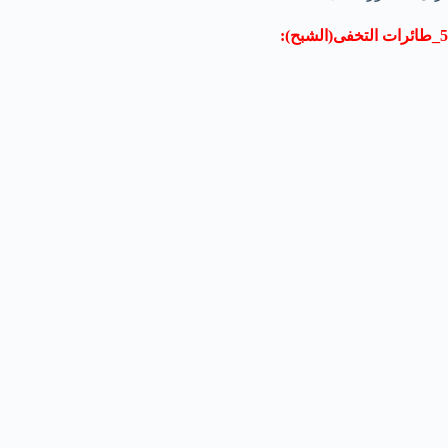
5_طائرات التخفى(الشبح):