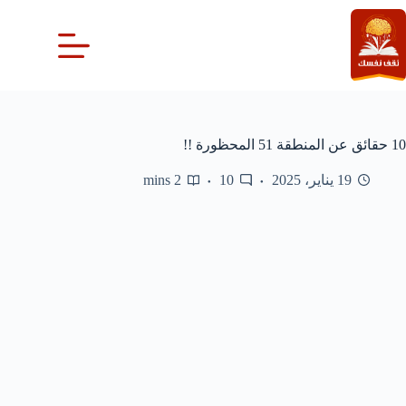
لتجاوز
لى
لمحتوى
10 حقائق عن المنطقة 51 المحظورة !!
19 يناير، 2025
10
2 mins