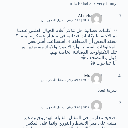
info10 hahaha very funny
Abdelrahman
28 أبريل، 2014 | 2:17 م
قم بتسجيل الدخول للرد
10-كائنات فضائية: هل تتذكر أفلام الخيال العلمى عندما
تم الاحتفاظ بكائنات فضائية فى منشأة عسكرية آمنة !؟
يعتقد البعض أن المنطقة 51 استطاعت أسر بعض
المخلوقات الفضائية وأن الايفون والايباد مستمدين من
تلك التكنولوجيا الفضائية الخاصة بهم.
قول و المصحف 😀
أنا اتفاجؤت 😀
Mohamed
28 أبريل، 2014 | 8:15 م
قم بتسجيل الدخول للرد
سرية فعلا
سيفوو
29 أبريل، 2014 | 3:42 م
قم بتسجيل الدخول للرد
تصحيح معلومه في المقال :القنبله الهيدروجينيه غير
مبنيه على مبدأ اﻻنشطار النووي وانما على العكس