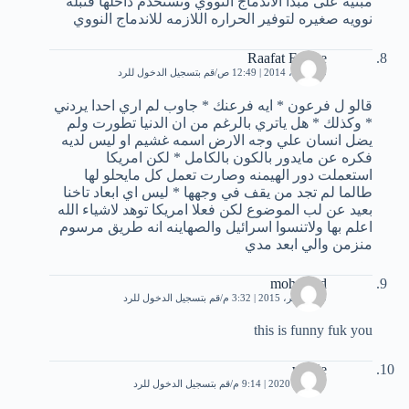
مبنيه على مبدأ اﻻندماج النووي وتستخدم داخلها قنبله
نوويه صغيره لتوفير الحراره اللازمه للاندماج النووي
Raafat Fatehe
30 أبريل، 2014 | 12:49 ص
قم بتسجيل الدخول للرد
قالو ل فرعون * ايه فرعنك * جاوب لم اري احدا يردني
* وكذلك * هل ياتري بالرغم من ان الدنيا تطورت ولم
يضل انسان علي وجه الارض اسمه غشيم او ليس لديه
فكره عن مايدور بالكون بالكامل * لكن امريكا
استعملت دور الهيمنه وصارت تعمل كل مايحلو لها
طالما لم تجد من يقف في وجهها * ليس اي ابعاد تاخنا
بعيد عن لب الموضوع لكن فعلا امريكا توهد لاشياء الله
اعلم بها ولاتنسوا اسرائيل والصهاينه انه طريق مرسوم
منزمن والي ابعد مدي
mohamed
30 نوفمبر، 2015 | 3:32 م
قم بتسجيل الدخول للرد
this is funny fuk you
wadie
17 مايو، 2020 | 9:14 م
قم بتسجيل الدخول للرد