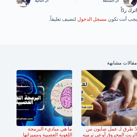
ال
السابقة
ال
التالية
اترك ردّاً
يجب أنت تكون
مسجل الدخول
لتضيف تعليقاً.
مقالات مشابهة
5 طرق لـ عمل صابون من
ما هي مباديء البرمجة
الزيت المحروق أوعي ترميه
اللغوية العصبية ومميزاتها