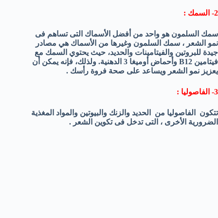
2- السمك :
سمك السلمون
هو واحد
من أفضل
الأسماك
التى تساهم فى
نمو الشعر
،
سمك السلمون
وغيرها من
الأسماك
هي مصادر
جيدة
للبروتين
والفيتامينات و
الحديد، حيث
يحتوي
السمك
مع
فيتامين
B12
و
أحماض أوميغا 3
الدهنية
.
ولذلك
، فإنه يمكن أن
ي
عزيز نمو الشعر ويساعد على صحة فروة رأسك .
3- الفاصوليا :
تتكون الفاصوليا
من
الحديد والزنك و
البيوتين
و
المواد المغذية
الضرورية الأخرى ، التى تدخل فى تكوين الشعر .