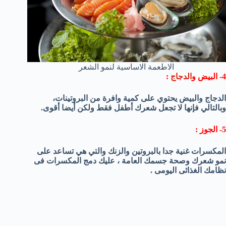
الاطعمة الاساسية لنمو الشعر
4-
البيض و
الدجاج
:
الدجاج
والبيض ي
حتوي على
كمية وافرة من
البروتينات
،
وبالتالي
فإنها لا
تجعل
شعرك أطفل فقط
ولكن أيضا
أقوى.
5- الجوز :
المكسرات
غنية جدا
بالبروتين و
الزنك
والتي هي
تساعد على
نمو
شعرك
وصحة جسمك العامة ، عليك دمج المكسرات فى
نظامك الغذائى اليومى .