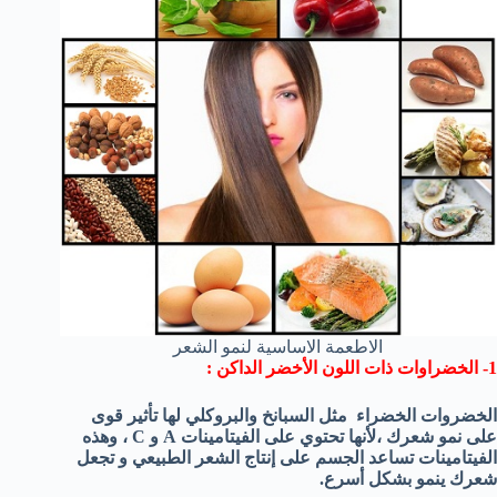
الاطعمة الاساسية لنمو الشعر
1- الخضراوات ذات اللون الأخضر الداكن :
الخضروات الخضراء
مثل
السبانخ
والبروكلي
لها تأثير قوى
على نمو شعرك ،ل
أنها تحتوي على
الفيتامينات
A و
C
،
وهذه
الفيتامينات
تساعد الجسم على
إنتاج
الشعر الطبيعي
و
تجعل
شعرك ينمو
بشكل أسرع.