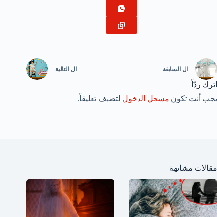
ال
السابقة
ال
التالية
اترك ردّاً
يجب أنت تكون
مسجل الدخول
لتضيف تعليقاً.
مقالات مشابهة