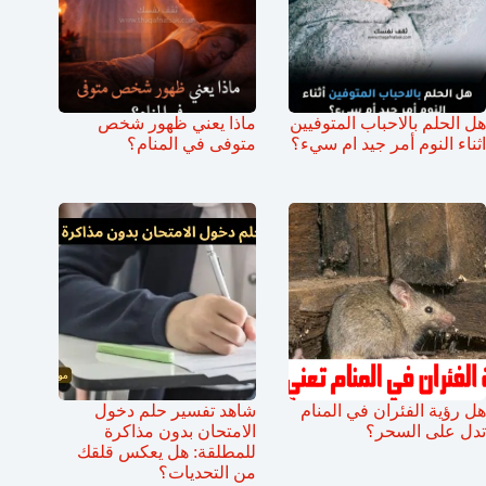
هل الحلم بالاحباب المتوفيين
ماذا يعني ظهور شخص
اثناء النوم أمر جيد ام سيء؟
متوفى في المنام؟
هل رؤية الفئران في المنام
شاهد تفسير حلم دخول
تدل على السحر؟
الامتحان بدون مذاكرة
للمطلقة: هل يعكس قلقك
من التحديات؟