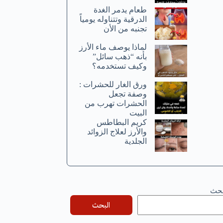
طعام يدمر الغدة
الدرقية وتتناوله يومياً
تجنبه من الأن
لماذا يوصف ماء الأرز
بأنه “ذهب سائل”
وكيف تستخدمه؟
ورق الغار للحشرات :
وصفة تجعل
الحشرات تهرب من
البيت
كريم البطاطس
والأرز لعلاج الزوائد
الجلدية
بحث
البحث