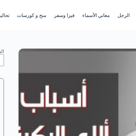
الرجل
معاني الأسماء
فيزا وسفر
منح و كورسات
تحالي
ال