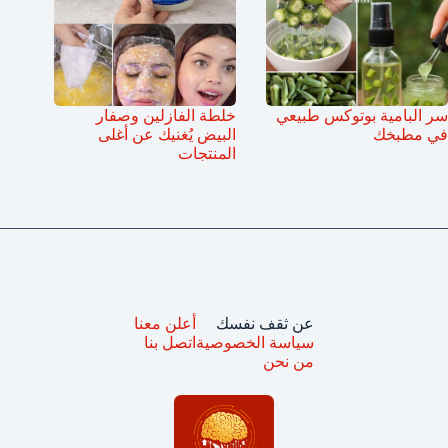
سر البامية بوتوكس طبيعي
خلطة الفازلين وصفار
في مطبخك
البيض يُغنيك عن أغلى
المنتجات
عن ثقف نفسك
أعلن معنا
سياسة الخصوصية
اتصل بنا
من نحن