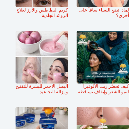
لماذا تضع النساء ساقاً على
كريم البطاطس والأرز لعلاج
أخرى؟
الزوائد الجلدية
كيف تحضّر زيت الألوفيرا
البصل الاحمر للبشرة للتفتيح
لنمو الشعر وإيقاف تساقطه
و إزالة التجاعيد