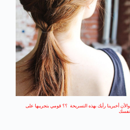
والأن أخبرينا رأيك بهذه التسريحة ؟؟ قومي بتجريبها على
نفسك