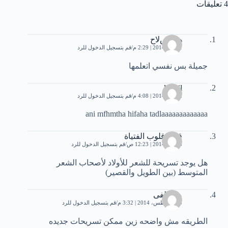
4 تعليقات
هند صﻻح
1 مايو، 2014 | 2:29 م
قم بتسجيل الدخول للرد
جميلة بس نفسي اتعلمها
loukil
2 مايو، 2014 | 4:08 م
قم بتسجيل الدخول للرد
ani mfhmtha hifaha tadlaaaaaaaaaaaaa
قاهر قلوب الفتياة
5 مايو، 2014 | 12:23 ص
قم بتسجيل الدخول للرد
هل يوجد تسريحة للشعر للأولاد لأصحاب الشعر
المتوسط (بين الطويل والقصير)
مصطفى
30 أغسطس، 2014 | 3:32 م
قم بتسجيل الدخول للرد
الطريقه مش واضحه زين ممكن تسريحات جديده