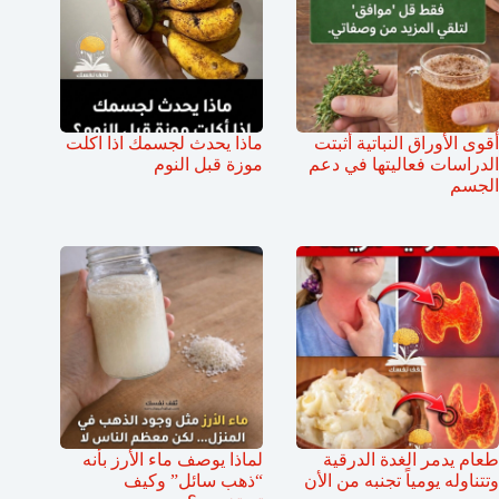
أقوى الأوراق النباتية أثبتت
ماذا يحدث لجسمك اذا اكلت
الدراسات فعاليتها في دعم
موزة قبل النوم
الجسم
طعام يدمر الغدة الدرقية
لماذا يوصف ماء الأرز بأنه
وتتناوله يومياً تجنبه من الأن
“ذهب سائل” وكيف