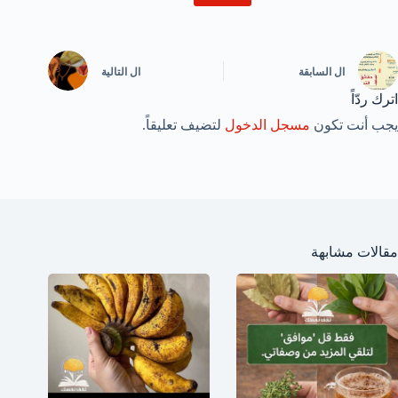
ال
السابقة
ال
التالية
اترك ردّاً
يجب أنت تكون
مسجل الدخول
لتضيف تعليقاً.
مقالات مشابهة