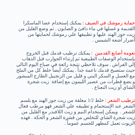
حماية رموشك في الصيف :
يمكنك إستخدام عصا الماسكرا
القديمة و غسلها في ماء دافئ و الصابون . ثم وضع القليل من
زيت جوز الهند عليها و تطبيقها علي رموشك لحمايتها من
أضرار أشعة الشمس .
نعومة أصابع القدمين :
يمكنك ترطيب قدمك قبل الخروج
بإستخدام الوصفات الطبيعية ثم إرتداء الجوارب قبل الذهاب
إلي الفراش . سوف تلاحظي نتيجة رائعة في صباح اليوم التالي
حيث ستصبح قدمك ناعمة جداً . يمكنك أيضاً خلط كل من الملح
مع العسل و السكر البني و قليل من الزنجبيل الطازج المبشور
و بضع قطرات من عصير الليمون مع إضافة زيت شجرة
الشاي أو زيت النعناع .
ترطيب الشعر :
خلط 1/2 معلقة من زيت جوز الهند مع بلسم
الشعر عند الإستحمام و تطبيقه علي الشعر فهو مرطب فعال
للشعر . ويمكن إستخدام النيم و زيت اللافندر مع القليل من
زيت شجرة الشاي للتخلص من قشرة الشعر و الحكة . فهذه
الزيوت تعمل كمطهر للجسم عموماً .