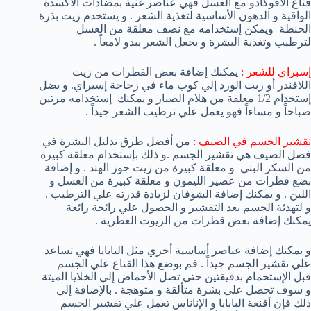
قناع الأفوكادو مع العسل فهي عناصر غنية بمضادات الأكسدة
الواقية و الدهون الأساسية لتغذية الشعر . و يستخدم زيت بذرة
الحنطة ويمكن إستخدامه مع نصف معلقة من العسل
لترطيب وتغذية البشرة و يجعل الشعر يبدو لامعاً .
إسبراي للشعر :
يمكنك إضافة بعض القطرات من زيت
اللافندر أو زيت الورد إلي كوب ماء في زجاجة إسبراي. و يضل
إستخدام 1/2 معلقة من هلام الصبار و يمكنك إستخدامه مرتين
صباحاً و مساءاً فهو يعمل علي ترطيب الشعر جيداً .
تقشير الجسم في الصيف :
من أفضل طرق تدليل البشرة في
فصل الصيف هي تقشير الجسم .و ذلك بإستخدام معلقة كبيرة
من السكر البني و معلقة كبيرة من زيت جوز الهند . و إضافة
بضع قطرات من عصير الليمون و معلقة كبيرة من العسل و
اللبن . و يمكنك إضافة الشوفان لزيادة قدرته علي الترطيب .
و لتهدئة الجسم بعد التقشير و الحصول علي رائحة رائعة
يمكنك إضافة بعض قطرات من الزيوت العطرية .
و يمكنك إضافة عناصر أساسية أخري مثل البابايا فهي تساعد
علي تقشير الجسم جيداً . قم بوضع هذا القناع علي الجسم
قبل الإستحمام بدقيقتين حتي تصل الأحماض إلي الخلايا الميتة
و سوف تحصل علي بشرة متألقة و متوهجة . بالإضافة إلي
ذلك فإن أقنعة البابايا و الإناناس تعمل علي تقشير الجسم