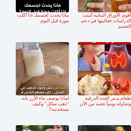
أقوى الأوراق النباتية أثبتت
ماذا يحدث لجسمك اذا اكلت
الدراسات فعاليتها في دعم
موزة قبل النوم
الجسم
طعام يدمر الغدة الدرقية
لماذا يوصف ماء الأرز بأنه
وتتناوله يومياً تجنبه من الأن
“ذهب سائل” وكيف
تستخدمه؟