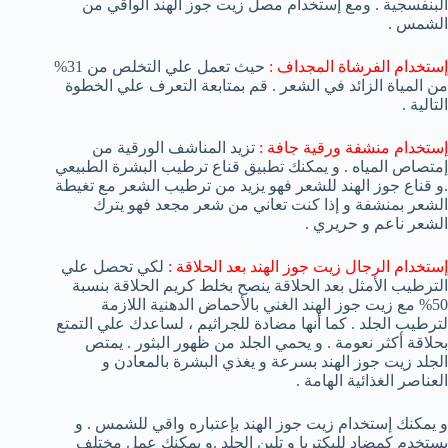
البنفسجية . ومع إستخدام مصل زيت جوز الهند الواقي من
الشمس .
إستخدام الفرشاة المجداف :
حيث تعمل علي التخلص من 31%
من المياة الزائد في الشعر . قم بمتابعة التعرف علي الخطوة
التالية .
إستخدام منشفة ورقية جافة :
تزيد المناشف الورقية من
إمتصاص المياه . و يمكنك تطبيق قناع ترطيب البشرة الطبيعي
.و قناع جوز الهند للشعر فهو يزيد من ترطيب الشعر مع تغيطة
الشعر بمنشفة و إذا كنت تعاني من شعر مجعد فهو يترك
الشعر ناعم و حريري .
إستخدام الرجال زيت جوز الهند بعد الحلاقة :
لكي تحصل علي
الترطيب الأمثل بعد الحلاقة ينصح بخلط كريم الحلاقة بنسبة
50% مع زيت جوز الهند الغني بالأحماض الدهنية اللازمة
لترطيب الجلد . كما أنها مضادة للجراثيم ، لساعدك علي التمتع
بحلاقة أكثر نعومة . و يحمي الجلد من ظهور البثور . يمتص
الجلد زيت جوز الهند بسرعة و يغذي البشرة بالمعادن و
العناصر الغذائية الهامة .
و يمكنك إستخدام زيت جوز الهند بإعتباره واقي للشمس . و
يستخدم كمضاد للبكتريا و تلين الجلد .و يمكنك عمل مختلف