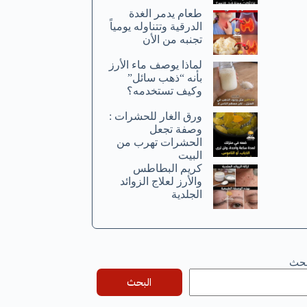
طعام يدمر الغدة
الدرقية وتتناوله يومياً
تجنبه من الأن
لماذا يوصف ماء الأرز
بأنه “ذهب سائل”
وكيف تستخدمه؟
ورق الغار للحشرات :
وصفة تجعل
الحشرات تهرب من
البيت
كريم البطاطس
والأرز لعلاج الزوائد
الجلدية
بحث
البحث