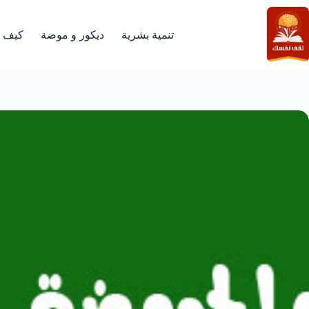
لتجاوز
لى
لمحتوى
تنمية بشرية
ديكور و موضة
كيف