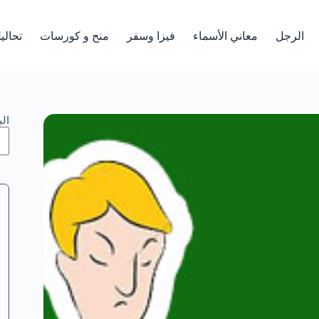
الرجل
معاني الأسماء
فيزا وسفر
منح و كورسات
تحالي
ال