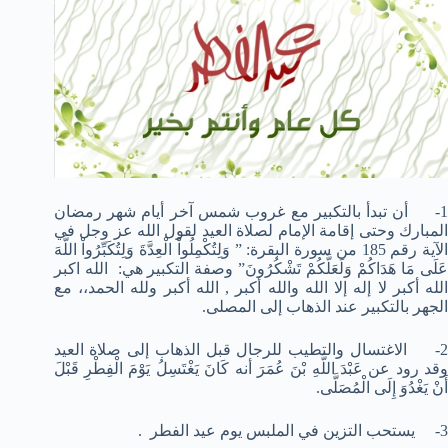
1- أن تبدأ بالتكبير مع غروب شمس آخر أيام شهر رمضان
المبارك وحتى إقامة الإمام لصلاة العيد لقول الله عز وجل في
الآية رقم 185 من سورة البقرة: ” وَلِتُكْمِلُواْ الْعِدَّةَ وَلِتُكَبِّرُواْ اللَّهَ
عَلَى مَا هَدَاكُمْ وَلَعَلَّكُمْ تَشْكُرُونَ” وصفة التكبير هي: الله اكبر
الله أكبر لا إله إلا الله والله أكبر , الله أكبر ولله الحمد،، مع
الجهر بالتكبير عند الذهاب إلى المصلى.
2- الاغتسال والتطيب للرجال قبل الذهاب إلى صلاة العيد
وقد رود عن عَبْدَ اللَّهِ بْنَ عُمَرَ أنه كَانَ يَغْتَسِلُ يَوْمَ الْفِطْرِ قَبْلَ
أَنْ يَغْدُوَ إِلَى الْمُصَلَّى.
3- يستحب التزين في الملبس يوم عيد الفطر .