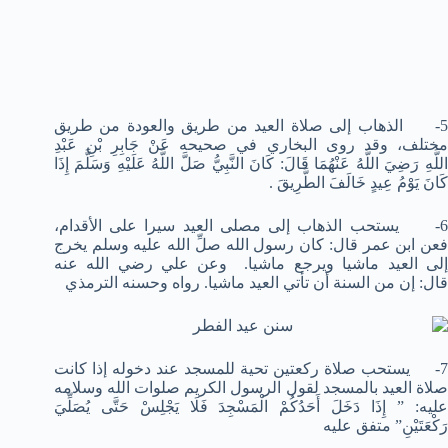
5- الذهاب إلى صلاة العيد من طريق والعودة من طريق
مختلف، وقد روى البخاري في صحيحه عَنْ جَابِرِ بْنِ عَبْدِ
اللَّهِ رَضِيَ اللَّهُ عَنْهُمَا قَالَ: كَانَ النَّبِيُّ صَلَّ اللَّهُ عَلَيْهِ وَسَلَّمَ إِذَا
كَانَ يَوْمُ عِيدٍ خَالَفَ الطَّرِيقَ .
6- يستحب الذهاب إلى مصلى العيد سيرا على الأقدام،
فعن ابن عمر قال: كان رسول الله صلِّ الله عليه وسلم يخرج
إلى العيد ماشيا ويرجع ماشيا. وعن علي رضي الله عنه
قال: إن من السنة أن تأتي العيد ماشيا. رواه وحسنه الترمذي
7- يستحب صلاة ركعتين تحية للمسجد عند دخوله إذا كانت
صلاة العيد بالمسجد لقول الرسول الكريم صلوات الله وسلامه
عليه: ” إِذَا دَخَلَ أَحَدُكُمْ الْمَسْجِدَ فَلَا يَجْلِسْ حَتَّى يُصَلِّيَ
رَكْعَتَيْنِ” متفق عليه