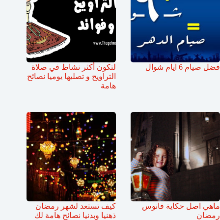
فضل صيام 6 ايام شوال
لتكون أكثر نشاط في صلاة
التراويح و تصليها يوميا نصائح
هامة
ماهي اصل حكاية فانوس
كيف تستعد لشهر رمضان
رمضان
ذهنيا وبدنيا نصائح هامة لك