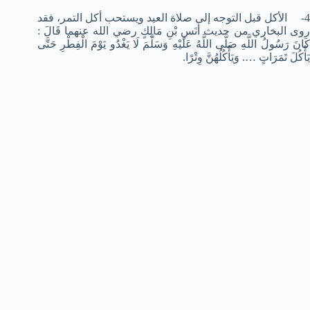
4- الأكل قبل التوجه إلى صلاة العيد ويستحب أكل التمر، فقد
روى البخاري من حديث أَنَسِ بْنِ مَالِكٍ رضي الله عنهما قَالَ :
كَانَ رَسُولُ اللَّهِ صَلَّى اللَّهُ عَلَيْهِ وَسَلَّمَ لَا يَغْدُو يَوْمَ الْفِطْرِ حَتَّى
يَأْكُلَ تَمَرَاتٍ …. وَيَأْكُلُهُنَّ وِتْرًا.