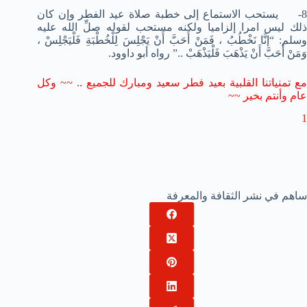
8- يستحب الاستماع إلى خطبة صلاة عيد الفطر وإن كان
ذلك ليس امرا إلزاميا ولكنه مستحب لقوله صلِّ الله عليه
وسلم: “إنَّا نَخْطُبُ ، فَمَنْ أَحَبَّ أَنْ يَجْلِسَ لِلْخُطْبَةِ فَلْيَجْلِسْ ،
وَمَنْ أَحَبَّ أَنْ يَذْهَبَ فَلْيَذْهَبْ ..” رواه أبو داوود.
مع تمنياتنا القلبية بعيد فطر سعيد ومبارك للجميع .. ~~ وكل
عام وأنتم بخير ~~
1
ساهم في نشر الثقافة والمعرفة