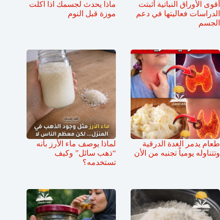
أقوى الأوراق النباتية أثبتت
ماذا يحدث لجسمك اذا اكلت
الدراسات فعاليتها في دعم
موزة قبل النوم
الجسم
طعام يدمر الغدة الدرقية
لماذا يوصف ماء الأرز بأنه
وتتناوله يومياً تجنبه من الأن
“ذهب سائل” وكيف
تستخدمه؟