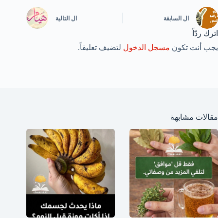
ال
السابقة
ال
التالية
اترك ردّاً
يجب أنت تكون
مسجل الدخول
لتضيف تعليقاً.
مقالات مشابهة