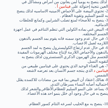
لذلك ينصح به يوميا لمن يعانون من أمراض ومشاكل في
العين نتجية إحتوائة على
فيتامين أ
.
2- تحتوي البيضة على الأحماض الامينيه الاساسيه لذلك ينصح
به للنمو السليم وتقوية العظام .
3- ينصح به للأصحاء لمنع تصلب الشرايين وكمانع للجلطات
الدماغيه.
4- البيض غني بماده الكولين التي تنظم التناغم في عمل اجهزة
الجسم المختلفه.
5- في حال عدم وجود سمنه فانه يقوم بمد الجسم بالدهون
اللازمه لعمل الاعصاب.
6- في حال عدم ارتفاع الكوليسترول ينصح به لمد الجسم
بالدهون والأحماض اللازمة لإنتاج مختلف الهرمونات المفيدة
للجسم مثل الهرمون الذكري التستسترون لذلك ينصح به
لتقويه النسل.
7- هي الغذاء الوحيد الذي يحتوي على فيتامين طبيعي من
فيتامين د
الذي ينتجه جسم الانسان بعد تعرضه لاشعه
الشمس.
8- هنالك اعتقاد أن البيض بما فيه من مضادات للاكسده يقلل
احتماليه أصابه النساء بسرطان الثدي.
9- يساعد على النمو السليم للعظام,الأظافر,والشعر لذلك
ينصح به في حال وجود أي خلل بنمو احد هذه الأعضاء.
10- ينصح به مع الحليب لسرعه التئام كسور العظام.