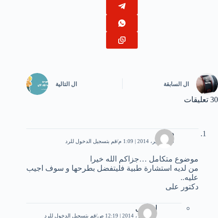
ال
السابقة
ال
التالية
30 تعليقات
د.على
23 سبتمبر، 2014 | 1:09 م
قم بتسجيل الدخول للرد
موضوع متكامل …جزاكم الله خيرا
من لديه استشارة طبية فليتفضل بطرحها و سوف اجيب
عليه..
دكتور على
ام ضى
27 أكتوبر، 2014 | 12:19 ص
قم بتسجيل الدخول للرد