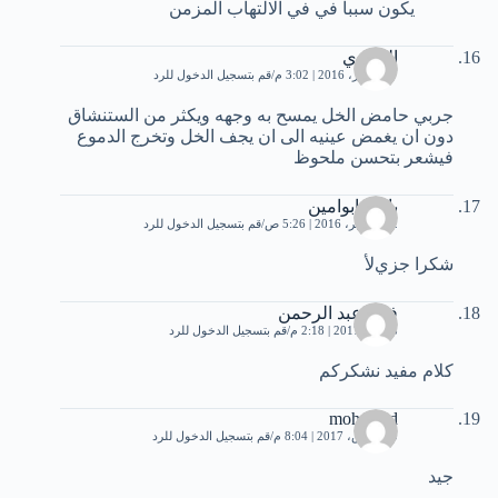
يكون سببا في في الالتهاب المزمن
البخاري
27 أكتوبر، 2016 | 3:02 م
قم بتسجيل الدخول للرد
جربي حامض الخل يمسح به وجهه ويكثر من الستنشاق
دون ان يغمض عينيه الى ان يجف الخل وتخرج الدموع
فيشعر بتحسن ملحوظ
بابكر ابوامين
12 نوفمبر، 2016 | 5:26 ص
قم بتسجيل الدخول للرد
شكرا جزيﻷ
فلاح عبد الرحمن
8 يناير، 2017 | 2:18 م
قم بتسجيل الدخول للرد
كلام مفيد نشكركم
mohamed
30 مارس، 2017 | 8:04 م
قم بتسجيل الدخول للرد
جيد