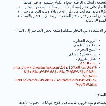
تغطية رأسك و الرقبة جيداً و القيام بشهيق وزفير فيعمل
البخار علي عدم إنسداد الأنف . و يمكنك التعرض للبخار لمدة
5-8 دقائق مع الحرص علي عدم زيادة وقت التعرض حتي لا
تتأذي انفك وقد يتفاقم الوضع . ثم بعد الإنتهاء قم بالإستلقاء
لمدة 10 دقائق .
و للإستفادة من البخار يمكنك إضتفة بعض العناصر إلي الماء :
الزيوت العطرية
نوع من البلسم .
الملح البحري .
زيت شجرة الشاي .
بصل مفروم .
زيت الزعتر
.
https://www.thaqafnafsak.com/2012/12/%d8%a7%d9%
84%d8%aa%d9%88%d8%a7%d8%a8%d9%84-
%d9%88-
%d8%a7%d9%84%d8%a7%d8%b9%d8%b4%d8%a7
.
%d8%a8.html
الشاي :
يستخدم منذ قرون عديدة في علاج إلتهابات الجيوب الانفية