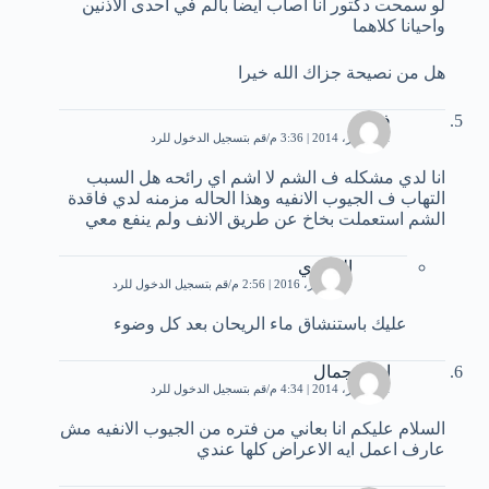
لو سمحت دكتور انا أصاب ايضا بألم في احدى الاذنين
واحيانا كلاهما
هل من نصيحة جزاك الله خيرا
فوز
21 أكتوبر، 2014 | 3:36 م
قم بتسجيل الدخول للرد
انا لدي مشكله ف الشم لا اشم اي رائحه هل السبب
التهاب ف الجيوب الانفيه وهذا الحاله مزمنه لدي فاقدة
الشم استعملت بخاخ عن طريق الانف ولم ينفع معي
البخاري
27 أكتوبر، 2016 | 2:56 م
قم بتسجيل الدخول للرد
عليك باستنشاق ماء الريحان بعد كل وضوء
احمد جمال
21 أكتوبر، 2014 | 4:34 م
قم بتسجيل الدخول للرد
السلام عليكم انا بعاني من فتره من الجيوب الانفيه مش
عارف اعمل ايه الاعراض كلها عندي