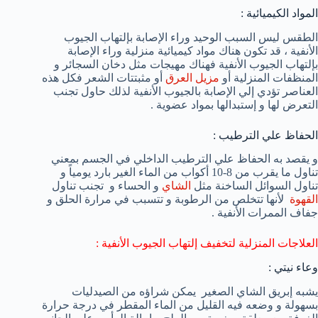
المواد الكيميائية :
الطقس ليس السبب الوحيد وراء الإصابة بإلتهاب الجيوب
الأنفية ، قد تكون هناك مواد كيميائية منزلية وراء الإصابة
بإلتهاب الجيوب الأنفية فهناك مهيجات مثل دخان السجائر و
المنظفات المنزلية أو
مزيل العرق
أو مثبتتات الشعر فكل هذه
العناصر تؤدي إلي الإصابة بالجيوب الأنفية لذلك حاول تجنب
التعرض لها و إستبدالها بمواد عضوية .
الحفاظ علي الترطيب :
و يقصد به الحفاظ علي الترطيب الداخلي في الجسم بمعني
تناول ما يقرب من 8-10 أكواب من الماء الغير بارد يومياً و
تناول السوائل الساخنة مثل
الشاي
و الحساء و تجنب تناول
القهوة
لأنها تتخلص من الرطوبة و تتسبب في مرارة الحلق و
جفاف الممرات الأنفية .
العلاجات المنزلية لتخفيف إلتهاب الجيوب الأنفية :
وعاء نيتي :
يشبه إبريق الشاي الصغير يمكن شراؤه من الصيدليات
بسهولة و وضعه فيه القليل من الماء المقطر في درجة حرارة