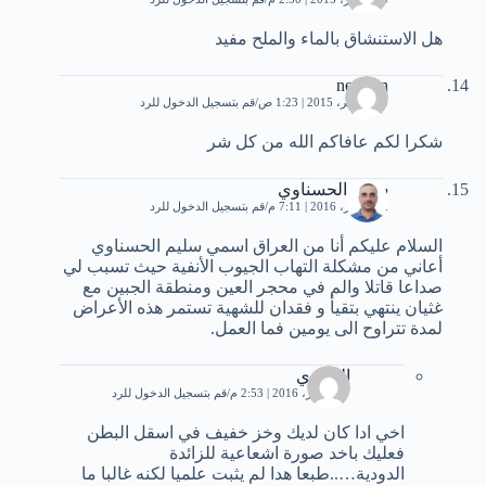
هل اﻻستنشاق بالماء والملح مفيد
nesreen
20 نوفمبر، 2015 | 1:23 ص
قم بتسجيل الدخول للرد
شكرا لكم عافاكم الله من كل شر
سليم الحسناوي
22 أكتوبر، 2016 | 7:11 م
قم بتسجيل الدخول للرد
السلام عليكم أنا من العراق اسمي سليم الحسناوي
أعاني من مشكلة التهاب الجيوب الأنفية حيث تسبب لي
صداعا قاتلا والم في محجر العين ومنطقة الجبين مع
غثيان ينتهي بتقيأ و فقدان للشهية تستمر هذه الأعراض
لمدة تتراوح الى يومين فما العمل.
البخاري
27 أكتوبر، 2016 | 2:53 م
قم بتسجيل الدخول للرد
اخي ادا كان لديك وخز خفيف في اسقل البطن
فعليك باخد صورة اشعاعية للزائدة
الدودية…..طبعا هدا لم يثبت علميا لكنه غالبا ما