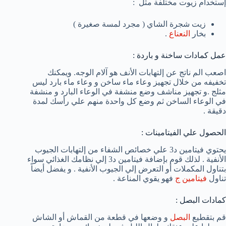
إستخدام زيوت مختلفة مثل :
زيت شجرة الشاي ( مجرد لمسة صغيرة )
بخار
النعناع
.
عمل كمادات ساخنة و باردة :
اصعب الم ناتج عن إلتهابات الأنف هو آلام الوجه. ويمكنك
تخفيفه من خلال تجهيز وعاء ماء ساخن و وعاء ماء بارد ليس
مثلج .و تجهيز مناشف وضع منشفة في الوعاء البارد و منشفة
في الوعاء الساخن ثم وضع كل واحدة منهم علي رأسك لمدة
دقيقة .
الحصول علي الفيتامينات :
يحتوي فيتامين د3 علي خصائص الشفاء من إلتهابات الجيوب
الأنفية . لذلك قوم بإضافة فيتامين د3 إلي نظامك الغذائي سواء
بتناول المكملات أو التعرض إلي الجيوب الأنفية . و يفضل أيضاً
تناول
فيتامين ج
فهو يقوي المناعة .
كمادات البصل :
قم بتقطيع
البصل
و وضعها في قطعة من القماش أو الشاش