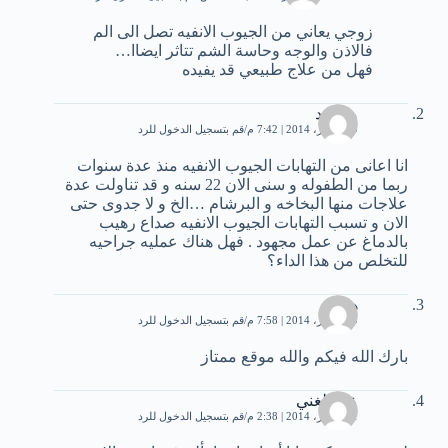
زوجي يعاني من الجيوب الانفيه تصل الى الم
فالاذن والوجه وحاسة الشم تتاثر ايضاا…
فهل من علاج طبيعي قد يفيده
محمود
19 أكتوبر، 2014 | 7:42 م
قم بتسجيل الدخول للرد
انا اعانى من التهابات الجيوب الانفيه منذ عدة سنوات
ربما من الطفوله و سنى الان 22 سنه و قد تناولت عدة
علاجات منها البخاخه و البرشام …الخ و لا جدوى حتى
الان و تسبب التهابات الجيوب الانفيه صداع رهيب
بالدماغ عن عمل مجهود . فهل هناك عمليه جراحيه
للتخلص من هذا الداء؟
هيثم
19 أكتوبر، 2014 | 7:58 م
قم بتسجيل الدخول للرد
بارك الله فيكم والله موقع ممتاز
عبد الغني
21 أكتوبر، 2014 | 2:38 م
قم بتسجيل الدخول للرد