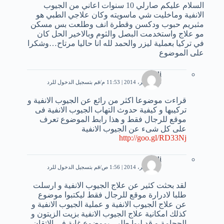
السلام عليكم صارلي 10 سنوات اعاني من الجيوب
الانفية وماخليت شي ماسويته وكان علاجي الطبي هو
مثبريم حبوب ودكسن وقطرة انف وطلعت بس مسكن
مو علاج واستخدمت البصل والثوم وبالاخير الحل كان
في تركيا بعملية ليزر والحمد لله انا حاليا مرتاح…وشكرا
على الموضوع
Ali
16 نوفمبر، 2014 | 11:53 م
قم بتسجيل الدخول للرد
قراءت موضوعا اكثر من رائع عن الجيوب الانفية و
تركيبها و كيفية حدوث التهاب الجيوب الانفية فى
موقع للرجال فقط و هذا رابط الموضوع تعرف
على كل شىء عن الجيوب الانفية
http://goo.gl/RD33Nj
Ali
17 نوفمبر، 2014 | 1:56 ص
قم بتسجيل الدخول للرد
لقد بحثت كثير عن علاج الجيوب الانفية و ارسلت
طلبا لادرارة موقع للرجال فقط ليكتبوا موضوع
عن علاج الجيوب الانفية و عملية الجيوب الانفية و
كذلك امكانية علاج الجيوب الانفية بزيت الزيتون و
الحجامة و قد لبوا طلبى بموضوع غاية فى الاتقان