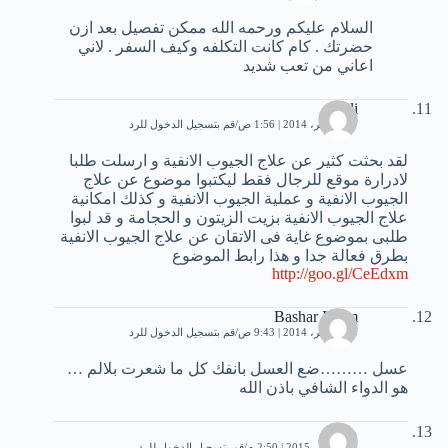
السلام عليكم ورحمه الله ممكن تفصيل بعد ازن
حضرتك . كام كانت التكلفه وكيف السفر . لاني
اعاني من تعب شديد
Ali
17 نوفمبر، 2014 | 1:56 ص
قم بتسجيل الدخول للرد
لقد بحثت كثير عن علاج الجيوب الانفية و ارسلت طلبا
لادرارة موقع للرجال فقط ليكتبوا موضوع عن علاج
الجيوب الانفية و عملية الجيوب الانفية و كذلك امكانية
علاج الجيوب الانفية بزيت الزيتون و الحجامة و قد لبوا
طلبى بموضوع غاية فى الاتقان عن علاج الجيوب الانفية
بطرق فعالة جدا و هذا رابط الموضوع
http://goo.gl/CeEdxm
Bashar Imam
30 نوفمبر، 2014 | 9:43 ص
قم بتسجيل الدخول للرد
عسل ………ضع العسل بانفك كل ما شعرت بلالم …
هو الدواء الشافي باذن الله
مفتاح
23 أكتوبر، 2015 | 2:50 م
قم بتسجيل الدخول للرد