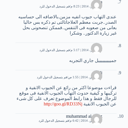
nadia
23 أكتوبر، 2014 | 8:23 م
قم بتسجيل الدخول للرد
عندى التهاب جيوب انفيه مزمن.بالاضافه الى حساسيه
الصدر..جربت معظم العلاجاتالتى تم ذكره بس حاليا
بعانى من صعوبه فى التنفس..فممكن تنصحونى بحل
غير زيارة الدكتور.. وشكرا
علي
29 أكتوبر، 2014 | 5:17 م
قم بتسجيل الدخول للرد
جميييييييييل جاري التجربه
Ali
16 نوفمبر، 2014 | 1:55 ص
قم بتسجيل الدخول للرد
قراءت موضوعا اكثر من رائع عن الجيوب الانفية و
تركيبها و كيفية حدوث التهاب الجيوب الانفية فى موقع
للرجال فقط و هذا رابط الموضوع تعرف على كل شىء
عن الجيوب الانفية
http://goo.gl/RD33Nj
muhammad al fayaz
16 نوفمبر، 2014 | 6:42 م
قم بتسجيل الدخول للرد