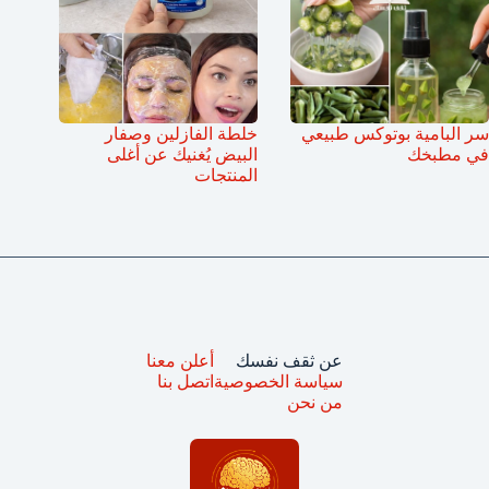
سر البامية بوتوكس طبيعي
خلطة الفازلين وصفار
في مطبخك
البيض يُغنيك عن أغلى
المنتجات
عن ثقف نفسك
أعلن معنا
سياسة الخصوصية
اتصل بنا
من نحن