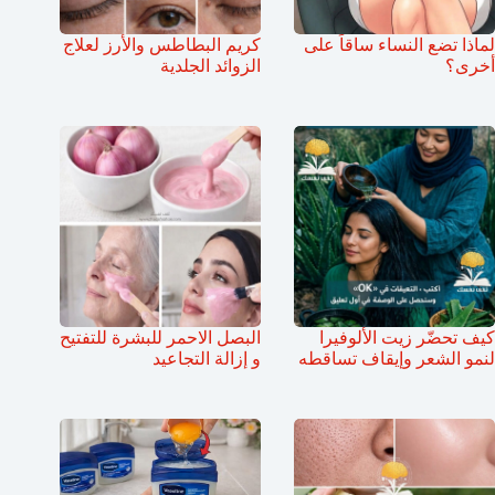
لماذا تضع النساء ساقاً على
كريم البطاطس والأرز لعلاج
أخرى؟
الزوائد الجلدية
كيف تحضّر زيت الألوفيرا
البصل الاحمر للبشرة للتفتيح
لنمو الشعر وإيقاف تساقطه
و إزالة التجاعيد