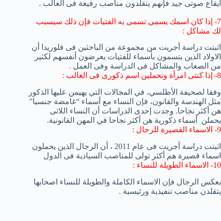
ايقاع صوتى جيد فإنهم يتقلدون مناصب رفيعة فى الغالب .
7- إذا كان اسمك يسمى تسمى به الفتيات فإن ذلك سيسبب
لك مشاكل :
اثبتت دراسة أجريت من مجموعة من الباحثين فى فلوريدا أن
الاولاد الذين يتسمون بأسماء للفتيات يعرضون أنفسهم لكثير
من الصعاب والمشاكل فى الدراسة وفى العمل .
8- إذا كنتى امرأة وتحملين اسم ذكورى فى الغالب :
وفقا لصحيفة
الأطلسي، في
المجالات
التي يهيمن عليها الذكور
مثل الهندسة
والقانون
، فإن النساء
مع
أسماء
“
غامضة
جنسيا
”
هن
أكثر نجاحا
.
وجدت إحدى الدراسات
أن النساء اللاتى
يحملن
أسماء
ذكورية
هن
أكثر نجاحا
في المهن
القانونية
.
9- الاسماء القصيرة للرجال :
اثبتت دراسة أجريت فى عام 2011 ، أن الرجال الذين يحملون
اسماء قصيرة هم أكثر تولى للمناصب السيادية فى الدول
10- الاسماء الطويلة للنساء :
بعكس الرجال فإن الاسماء الكاملة والطويلة للنساء اصحابها
يتقلدن مناصب تنفيذية ورئيسية .