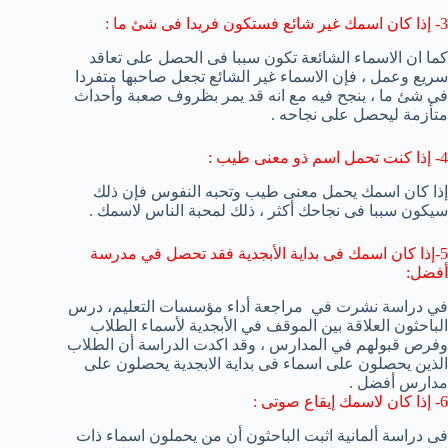
3- إذا كان اسمك غير شائع فستكون فريدا فى شئ ما :
كما ان الاسماء الشائعة تكون سببا فى الحصل على تعاقد
سريع وعمل ، فإن الاسماء غير الشائع تجعل صاحبها متفردا
فى شئ ما ، ينجح فيه مع انه قد يمر بظروف صعبة وأحداث
متأزمة ليحصل على نجاحه .
4- إذا كنت تحمل اسم ذو معنى طيب :
إذا كان اسمك يحمل معنى طيب وتحبه النفوس فإن ذلك
سيكون سببا فى نجاحك أكثر ، ذلك لمحبة الناس لاسمك .
5-
إذا كان اسمك
فى
بداية
الأبجدية ف
قد تحصل
في
مدرسة
أفضل:
في دراسة نشرت
في
مراجعة أداء مؤسسات التعليم
، درس
الباحثون
العلاقة
بين الموقف
في الأبجدية
لأسماء
الطلاب
و
فرص
قبولهم
في المدارس
، وقد اكدت الدراسة أن الطلاب
الذين يحصلون على اسماء فى بداية الابجدية يحصلون على
مدارس أفضل .
6- إذا كان لاسمك إيقاع صوتى :
فى دراسة ألمانية اثبت الباحثون أن من يحملون اسماء ذات