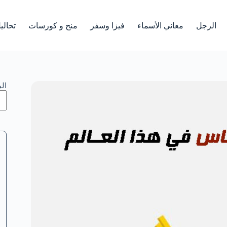
الرجل
معاني الأسماء
فيزا وسفر
منح و كورسات
تحالي
ال