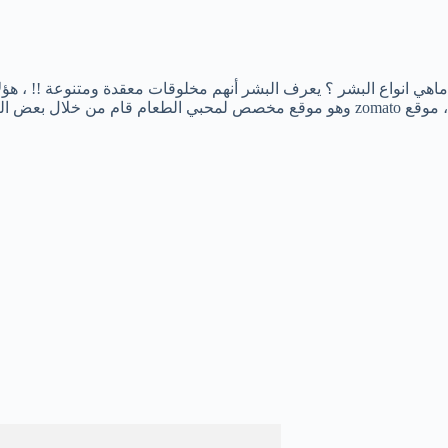
ماهي انواع البشر ؟ يعرف البشر أنهم مخلوقات معقدة ومتنوعة !! ، هؤل
، موقع zomato وهو موقع مخصص لمحبي الطعام قام من خلال بعض الرسوم البيانية البسيطة بالتمييز بين نوعين من الناس .