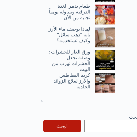
طعام يدمر الغدة
الدرقية وتتناوله يومياً
تجنبه من الأن
لماذا يوصف ماء الأرز
بأنه “ذهب سائل”
وكيف تستخدمه؟
ورق الغار للحشرات :
وصفة تجعل
الحشرات تهرب من
البيت
كريم البطاطس
والأرز لعلاج الزوائد
الجلدية
بحث
البحث