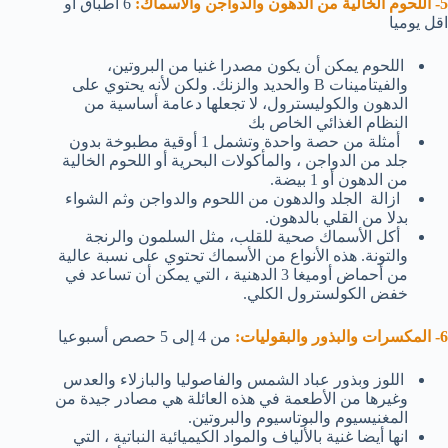
5- اللحوم الخالية من الدهون والدواجن والأسماك:
6 اطباق او
اقل يوميا
اللحوم يمكن أن يكون مصدرا غنيا من البروتين،
والفيتامينات B والحديد والزنك. ولكن لأنه يحتوي على
الدهون والكوليسترول، لا تجعلها دعامة أساسية من
النظام الغذائي الخاص بك
أمثلة من حصة واحدة وتشمل 1 أوقية مطبوخة بدون
جلد من الدواجن ، والمأكولات البحرية أو اللحوم الخالية
من الدهون أو 1 بيضة.
ازالة الجلد والدهون من اللحوم والدواجن وثم الشواء
بدلا من القلي بالدهون.
أكل الأسماك صحية للقلب، مثل السلمون والرنجة
والتونة. هذه الأنواع من الأسماك تحتوي على نسبة عالية
من أحماض أوميغا 3 الدهنية ، التي يمكن أن تساعد في
خفض الكولسترول الكلي.
6- المكسرات والبذور والبقوليات:
من 4 إلى 5 حصص أسبوعيا
اللوز وبذور عباد الشمس والفاصوليا والبازلاء والعدس
وغيرها من الأطعمة في هذه العائلة هي مصادر جيدة من
المغنيسيوم والبوتاسيوم والبروتين.
انها أيضا غنية بالألياف والمواد الكيميائية النباتية ، التي