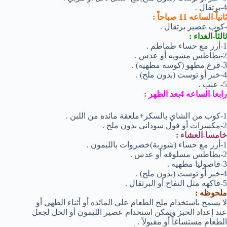
4-برتقال .
ثانياً-الساعه 11 صباحاً :
-كوب عصير برتقال .
ثالثاً-الغداء :
1-أرز مع حساء طماطم .
2-بطاطس مشويه أو عدس .
3-قرع مطهو (كوسه مطهيه) .
4-خبز أو توست (بدون ملح) .
5- عنب .
رابعا-الساعه 4بعد الظهر :
1-كوب من الشاي بالسكر+ملعقة مائده من اللبن .
2-مكسرات أو فول سوداني بدون ملح .
خامسا-العشاء :
1-أرز مع حساء (شوربة)خضروات بالليمون .
2-بطاطس مسلوقه أو عدس .
3-فاصوليا مطهيه .
4-خبز أو توست (بدون ملح) .
5-فاكهه مثل التفاح أو البرتقال .
ملحوظه :
لا يسمح باستخدام ملح الطعام علي المائده أو أثناء الطهي أو
عند إعداد الخبز ويمكن استخدام عصير الليمون أو الخل لجعل
الطعام مستساغاً أو مقبولاً .