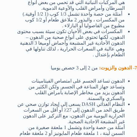
هي المركبات النباتية التي قد تحمي من بعض أنواع
السرطان وأمراض القلب والأوعية الدموية.
أمثلة من حصة واحدة تشمل 1/3 كوب (1 1/2 أوقية.)
من المكسرات ، والبذور 2 ملاعق طعام أو 1/2 كوب
مطبوخ من الفاصوليا أو البازلاء .
المكسرات في بعض الأحيان تكون سيئة بسبب محتوى
الدهون، لكنها تحتوي على أنواع صحية من الدهون –
الدهون الأحادية غير المشبعة وأحماض أوميغا 3 الدهنية
وهي عالية في السعرات الحرارية ، لذلك تناولها في
الطعام بإعتدال .
7- الدهون والزيوت:
من 2 إلى 3 حصص يوميا
الدهون تساعد الجسم على امتصاص الفيتامينات
وتساعد جهاز المناعة في الجسم. ولكن الكثير من
الدهون يزيد من مخاطر الإصابة بأمراض القلب
والسكري والسمنة.
النظام الغذائي DASH يسعى إلى إيجاد توازن صحي عن
طريق الحد من الدهون إلى 27٪ أو أقل من السعرات
الحرارية اليومية من الدهون، مع التركيز على الدهون
غير المشبعة الاحادية الصحية.
أمثلة من حصة واحدة وتشمل 1 ملعقة صغيرة من
السمن لينة ، 1 ملعقة طعام المايونيز أو 2 ملعقة طعام