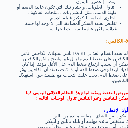
أونصة.) عصير الليمون.
تناول الحلويات، واختيار تلك التي تكون خالية الدسم أو
قليلة الدسم، مثل المشروبات ، مثلجات الفاكهة ،
الحلوى الصلبة ، الكوكيز قليلة الدسم .
تقليص نسبة السكر المضافة، التي لا يوجد لها قيمة
غذائية ولكن عالية السعرات الحرارية.
9- الكافيين :
لم يحدد النظام الغذائي DASH تأثير استهلاك الكافيين. تأثير
الكافيين على ضغط الدم ما زال غير واضح. ولكن الكافيين
يمكن أن يسبب ارتفاع ضغط الدم على الأقل مؤقتا. إذا كان
لديك ارتفاع في ضغط الدم أو إذا كنت تعتقد أن الكافيين يؤثر
على ضغط الدم، يجب عليك التحدث مع طبيبك حول استهلاك
الكافيين.
مريض الضغط يمكنه اتباع هذا النظام الغذائي اليومي كما
يمكن للنباتيين وغير النباتيين تناول الوجبات التاليه :
أولا -الإفطار :
1-كوب من الشاي +معلقة مائده من اللبن .
2-معلقتين مائده مهلبيه أو بليله باللبن والسكر .
3-خبز أو توست (بدون ملح)مع عسل نحل أو مربي .