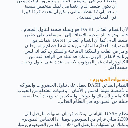
ضغط الدم في أسبوعين فقط، ومع مرور الوقت يمكن
أن يكون ضغط الدم الانقباضي لديك منخفض بنسبة
سبعة إلى 12 نقطة، والتي يمكن أن تحدث فرقا كبيرا
في المخاطر الصحية .
لأن النظام الغذائي DASH هو وسيلة صحية لتناول الطعام ،
فإنه يوفر فوائد صحية بالإضافة إلى انه يساعد على خفض
ضغط الدم، كما أن النظام الغذائي DASH يتماشا مع
التوصيات الغذائية للوقاية من هشاشة العظام والسرطان
وأمراض القلب والسكتة الدماغية والسكري، كما انه ليس
برنامج لانقاص الوزن، ولكن قد تفقد في الواقع عدد من
الكيلوجرامات غير المرغوب لأنه يساعدك على تناول وجبات
صحية أكثر .
مستويات الصوديوم :
النظام الغذائي DASH يعمل على تناول الخضروات والفواكه
والأطعمة قليلة الدسم و الألبان – وكميات معتدلة من الحبوب
الكاملة والأسماك والدواجن والمكسرات. وهناك أيضا نسبة
قليلة من الصوديوم في النظام الغذائي.
نظام DASH القياسي يمكنك فيه ان تستهلك ما يصل إلى
2،300 مللي غرام من الصوديوم يوميا. اذا انخفاض الصوديوم
يمكنك ان تستهلك ما يصل إلى 1،500 ملغ من الصوديوم يوميا.