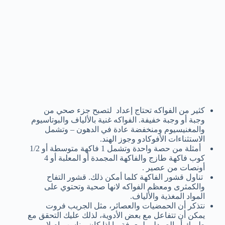
كثير من الفواكه تحتاج إعداد لتصبح جزء صحي من
وجبة أو وجبة خفيفة. الفواكه غنية بالألياف والبوتاسيوم
والمغنيسيوم ومنخفضة عادة في الدهون – وتشمل
الاستثناءات الأفوكادو وجوز الهند.
أمثلة من حصة واحدة وتشمل 1 فاكهة متوسطة أو 1/2
كوب فاكهة طازج والفاكهة المجمدة أو المعلبة أو 4
أونصات من عصير .
تناول قشور الفاكهة كلما أمكن ذلك. قشور التفاح
والكمثرى ومعظم الفواكه لانها صحية وتحتوي على
المواد المغذية والألياف.
نتذكر أن الحمضيات والعصائر، مثل الجريب فروت
يمكن أن تتفاعل مع بعض الأدوية، لذلك عليك التحقق مع
طبيبك أو الصيدلي لمعرفة ما اذا كان مناسب ام لا