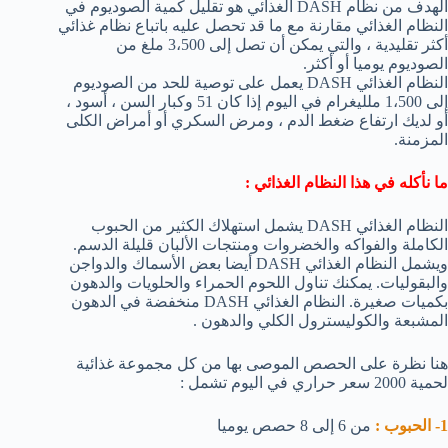
الهدف من نظام DASH الغذائي هو تقليل كمية الصوديوم في
النظام الغذائي مقارنة مع ما قد تحصل عليه باتباع نظام غذائي
أكثر تقليدية ، والتي يمكن أن تصل إلى 3،500 ملغ من
الصوديوم يوميا أو أكثر.
النظام الغذائي DASH يعمل على توصية للحد من الصوديوم
إلى 1،500 ملليغرام في اليوم إذا كان 51 وكبار السن ، أسود ،
أو لديك ارتفاع ضغط الدم ، ومرض السكري أو أمراض الكلى
المزمنة.
ما نأكله في هذا النظام الغذائي :
النظام الغذائي DASH يشمل استهلاك الكثير من الحبوب
الكاملة والفواكه والخضروات ومنتجات الألبان قليلة الدسم.
ويشمل النظام الغذائي DASH أيضا بعض الأسماك والدواجن
والبقوليات. يمكنك تناول اللحوم الحمراء والحلويات والدهون
بكميات صغيرة. النظام الغذائي DASH منخفضة في الدهون
المشبعة والكوليسترول الكلي والدهون .
هنا نظرة على الحصص الموصى بها من كل مجموعة غذائية
لحمية 2000 سعر حراري في اليوم تشمل :
1- الحبوب :
من 6 إلى 8 حصص يوميا