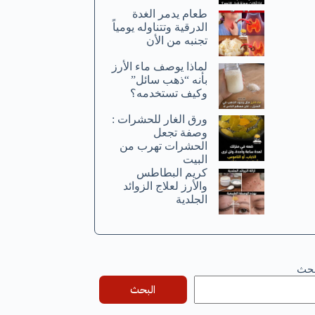
طعام يدمر الغدة
الدرقية وتتناوله يومياً
تجنبه من الأن
لماذا يوصف ماء الأرز
بأنه “ذهب سائل”
وكيف تستخدمه؟
ورق الغار للحشرات :
وصفة تجعل
الحشرات تهرب من
البيت
كريم البطاطس
والأرز لعلاج الزوائد
الجلدية
بحث
البحث