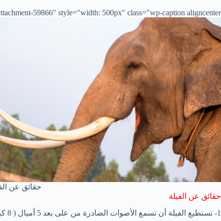
tachment-59866" style="width: 500px" class="wp-caption aligncenter">
حقائق عن الف
حقائق عن الفيلة
1- تستطيع الفيلة أن تسمع الأصوات الصادرة من على بعد 5 أميال ( 8 كيلو متر ).