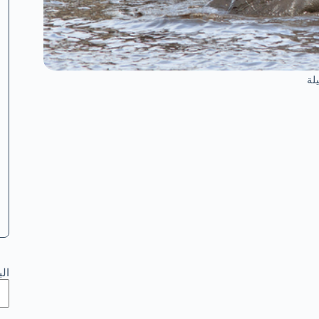
لة
ال