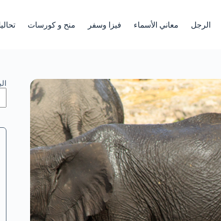
الرجل
معاني الأسماء
فيزا وسفر
منح و كورسات
تحالي
ال