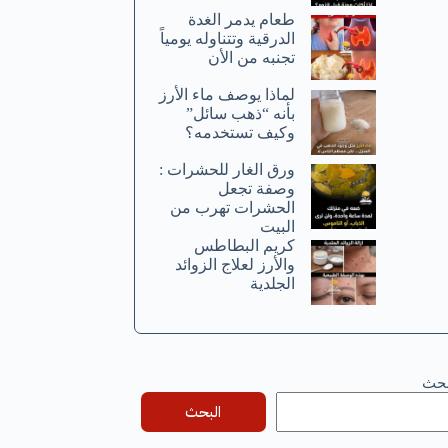
طعام يدمر الغدة
الدرقية وتتناوله يومياً
تجنبه من الأن
لماذا يوصف ماء الأرز
بأنه “ذهب سائل”
وكيف تستخدمه؟
ورق الغار للحشرات :
وصفة تجعل
الحشرات تهرب من
البيت
كريم البطاطس
والأرز لعلاج الزوائد
الجلدية
بحث
البحث