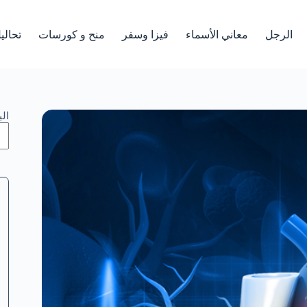
الرجل
معاني الأسماء
فيزا وسفر
منح و كورسات
تحالي
ال