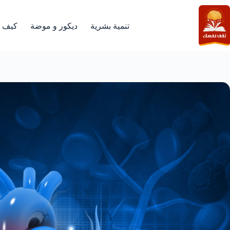
لتجاوز
لى
لمحتوى
تنمية بشرية
ديكور و موضة
كيف