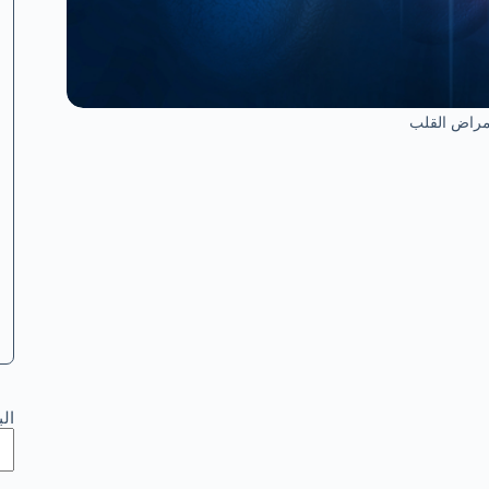
راض القلب
ال