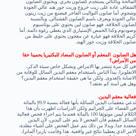
المالحة وبالتالي يستخدم كصابون بحري. ويحتوي الصابون
الشفاف عادة على زيت خروع وزيت جوز هند عالي الجودة
وشحوم. أما صابون التواليت الفاخر فيصنع من زيت زيتون
عالي الجودة ويعرف باسم الصابون القشتالي. وبالنسبة
لصابون الحلاقة، فهو صابون لين يحتوي على بوتاسيوم
وصوديوم وكذا الحمض الإستياري الذي يعطي رغوة دائمة. أما
كريم الحلاقة فهو عبارة عن معجون يحتوي على خليط من
صابون الحلاقة وزيت جوز الهند.
هل الصابون المعقم أو الصابون المضاد للبكتيريا يحمينا حقا
من الأمراض؟
في كل مرة تنتشر بها الامراض وبشكل خاص سيئة الذكر،
الانفلونزا، يبدأ الناس باستخدام معقم اليدين السائل للوقاية من
الاصابة بالعدوى. ولكن ما هي حقيقة استخدام معقم اليدين؟
وهل هي آمنة كم نعتقد؟
فعالية معقم اليدين.
تدعي معقمات اليدين السائلة بأنها فعالة بنسبة 99.9 بالمائة
في القضاء على الجراثيم ولكن الدراسات اظهرت بأن هذا
الكلام ليس موثوثقا 100 بالمائة فعندما يتم اجراء فحص فعالية
السائل المعقم فأن الفحص لا يتم على اليدين، لأن اليدين
معقدة جدا. وبدلا من ذلك يتم عمل الفحص على أشياء مقلدة،
الامر الذي يعطينا نتائج غير واقعية. هذا وقامت باربرا آلمانزا،