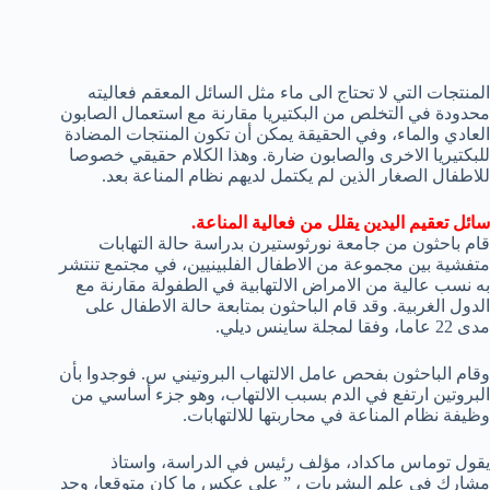
المنتجات التي لا تحتاج الى ماء مثل السائل المعقم فعاليته
محدودة في التخلص من البكتيريا مقارنة مع استعمال الصابون
العادي والماء، وفي الحقيقة يمكن أن تكون المنتجات المضادة
للبكتيريا الاخرى والصابون ضارة. وهذا الكلام حقيقي خصوصا
للاطفال الصغار الذين لم يكتمل لديهم نظام المناعة بعد.
سائل تعقيم اليدين يقلل من فعالية المناعة.
قام باحثون من جامعة نورثوستيرن بدراسة حالة التهابات
متفشية بين مجموعة من الاطفال الفلبينيين، في مجتمع تنتشر
به نسب عالية من الامراض الالتهابية في الطفولة مقارنة مع
الدول الغربية. وقد قام الباحثون بمتابعة حالة الاطفال على
مدى 22 عاما، وفقا لمجلة ساينس ديلي.
وقام الباحثون بفحص عامل الالتهاب البروتيني س. فوجدوا بأن
البروتين ارتفع في الدم بسبب الالتهاب، وهو جزء أساسي من
وظيفة نظام المناعة في محاربتها للالتهابات.
يقول توماس ماكداد، مؤلف رئيس في الدراسة، واستاذ
مشارك في علم البشريات ، ” على عكس ما كان متوقعا، وجد