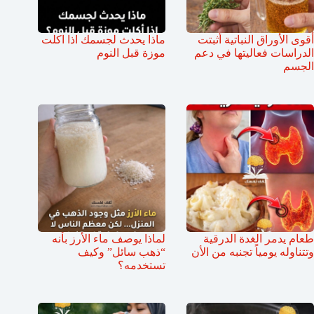
أقوى الأوراق النباتية أثبتت
ماذا يحدث لجسمك اذا اكلت
الدراسات فعاليتها في دعم
موزة قبل النوم
الجسم
طعام يدمر الغدة الدرقية
لماذا يوصف ماء الأرز بأنه
وتتناوله يومياً تجنبه من الأن
“ذهب سائل” وكيف
تستخدمه؟