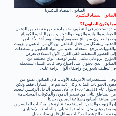
الصابون المضاد للبكتيريا
الصابون المضاد للبكتيريا
مما يتكون الصابون؟؟
مادة تستخدم في التنظيف وهو مادة مطهرة تصنع من الدهون
الحيوانية والنباتية والزيوت والشحوم، ومن الناحية الكيميائية،
يصنع الصابون من ملح صوديوم أو بوتاسيوم أحد الأحماض
الدهنية ويتشكل من خلال التفاعل بين كل من الدهون والزيوت
والقلويات. يرجع استخدام العديد من مواد الصابون والمنظفات
إلى العصور السحيقة. ففي القرن الأول الميلادي تعرض
المؤرخ الروماني بلايني الكبير لوصف أنواع مختلفة من
الصابون الذي يحتوي على أصباغ وقد كانت النساء تستعمله
في تنظيف شعورهن وإضفاء ألوان براقة عليه.
وفي المستعمرات الأمريكية الأولى، كان الصابون يصنع من
دهون الحيوانات المذابة وكان ذلك يتم في المنازل فقط ولكن
بحلول عام 1111هـ / 1700 م. كان مصدر الدخل الرئيسي للعديد
من المناطق يتأتى من تصدير الدهون والمكونات المستخدمة
في صناعة الصابون.صناعة الصابون حديثا
إن الزيوت والدهون المستخدمة عبارة عن مركبات للجليسرين
وحمض دهني مثل الحامض النخيلي أو الحامض الإستياري.
وعندما تعالج هذه المركبات بسائل قلوي مذاب مثل