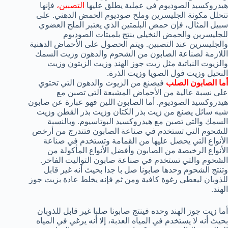
هيدروكسيد الصوديوم في عملية يطلق عليها
التصبين،
فإنها
تتحلل مكونة الجليسرين وملح صوديوم الحمض الدهني. على
سبيل المثال، فإن حمض البلمتين الذي يعتبر الملح العضوي
للجليسرين والحمض النخيلي ينتج بلميتات الصوديوم
والجليسرين عند التصبين. ويتم الحصول على الأحماض الدهنية
اللازمة لصناعة الصابون من الشحوم والدهون وزيت السمك
والزيوت النباتية مثل زيت جوز الهند وزيت الزيتون وزيت
النخيل وزيت فول الصويا وزيت الذرة.
أما الصابون الصلب
فيصنع من الزيوت والدهون التي تحتوي
على نسبة عالية من الأحماض المشبعة التي تصبن مع
هيدروكسيد الصوديوم. أما الصابون اللين فهو عبارة عن صابون
شبه سائل يصنع من زيت بذر الكتان وزيت بذر القطن وزيت
السمك والتي تصبن مع هيدروكسيد البوتاسيوم. وبالنسبة
للشحوم التي تستخدم في صناعة الصابون فتتدرج من أرخص
الأنواع التي يحصل عليها من القمامة وتستخدم في صناعة
الأنواع الرخيصة من الصابون وأفضل الأنواع المأكولة من
الشحوم والتي تستخدم في صناعة صابون التواليت الفاخر.
وتنتج الشحوم وحدها صابونا صل با جدا بحيث أنه غير قابل
للذوبان ليعطي رغوة كافية ومن ثم فإنه يخلط عادة بزيت جوز
الهند.
أما زيت جوز الهند وحده فينتج صابونا صلبا غير قابل للذوبان
بحيث أنه لا يستخدم في المياه العذبة، إلا أنه يرغي في المياه