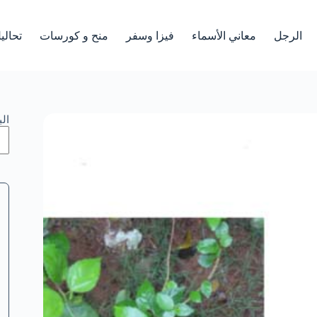
الرجل
معاني الأسماء
فيزا وسفر
منح و كورسات
تحالي
ال