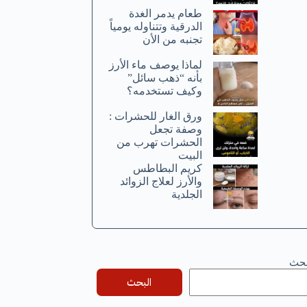
طعام يدمر الغدة
الدرقية وتتناوله يومياً
تجنبه من الأن
لماذا يوصف ماء الأرز
بأنه “ذهب سائل”
وكيف تستخدمه؟
ورق الغار للحشرات :
وصفة تجعل
الحشرات تهرب من
البيت
كريم البطاطس
والأرز لعلاج الزوائد
الجلدية
بحث
البحث