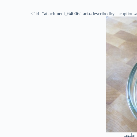
id="attachment_64006" aria-describedby="caption-at
 طبيعي