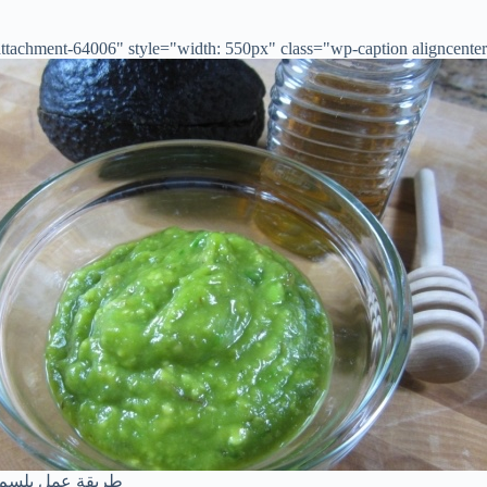
tachment-64006" style="width: 550px" class="wp-caption aligncenter">
طريقة عمل بلسم