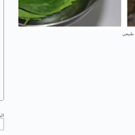
طبيعي
ال