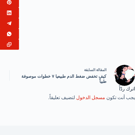
ال
مقالة
السابقة
كيف تخفض ضغط الدم طبيعيا ٧ خطوات موصوفة
طبياً
اترك ردّاً
يجب أنت تكون
مسجل الدخول
لتضيف تعليقاً.