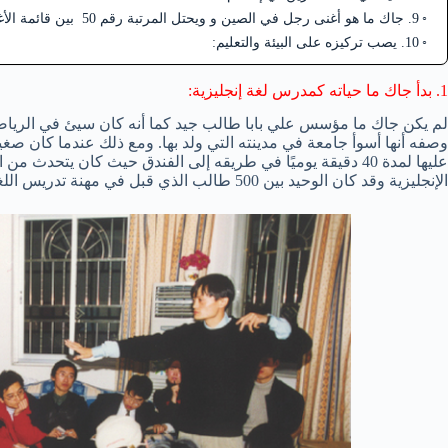
9. جاك ما هو أغنى رجل في الصين و ويحتل المرتبة رقم 50 بين قائمة الأغنى في العالم
10. يصب تركيزه على البيئة والتعليم:
1. بدأ جاك ما حياته كمدرس لغة إنجليزية:
لم يكن جاك ما مؤسس علي بابا طالب جيد كما أنه كان سيئ في الرياضي
وصفه أنها أسوأ جامعة في مدينته التي ولد بها. ومع ذلك عندما كان صغيرً
عليها لمدة 40 دقيقة يوميًا في طريقه إلى الفندق حيث كان يتح
الإنجليزية وقد كان الوحيد بين 500 طالب الذي قبل في مهنة تدريس اللغة الإنجليزية في الجامعة