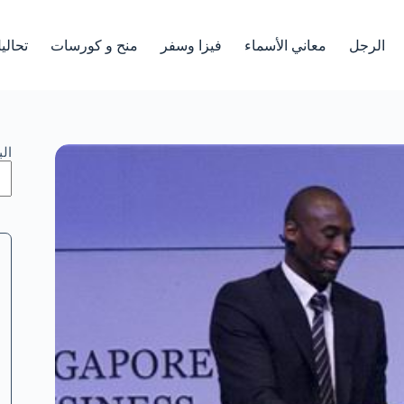
الرجل
معاني الأسماء
فيزا وسفر
منح و كورسات
تحالي
ال