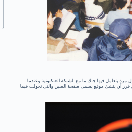
ة صديقه وكان أول مرة يتعامل فيها جاك ما مع الشبكة العنكبوتية وعندما
ين قرر أن ينشئ موقع يسمى صفحة الصين والتي تحولت فيما