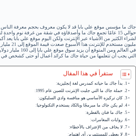
جاك ما مؤسس موقع علي بابا قد لا يكون معروف بحجم معرفة الناس بم
حوالي 15 عامًا تجمع جاك ما وأصدقاؤه في شقة من غرفة نوم واح
التي يجب أن تتعلمها من حياة جاك ما كرائد أعمال أو حتى كشخص في الح
ستقرأ في هذا المقال
1. بدأ جاك ما حياته كمدرس لغة إنجليزية:
2. حملة جاك ما التي جلبت الإنترنت للصين عام 1995:
3. كان تركيزه الأساسي هو منافسة وادي السليكون:
4. لم يكن جاك ما مبرمجًا وبالكاد يستخدم التكنولوجيا:
5. جاك ما فنان بالفطرة:
6. روايات المغامرات:
7. لا يخاف من الإعتراف بالأخطاء:
8. لا يعطي للمستثمرين أي إهتمام: