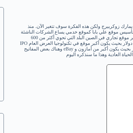
ارك زوكربيرج ولكن هذه الفكرة سوف تتغير الآن. منذ
دة لتأسيس موقع علي بابا كموقع خدمي يساع الشركات الناشئة
لشراء الكثير من الأشياء عبر الإنترنت ولكن اليوم موقع علي بابا يعد أكبر موقع تجاري في الصين البلد التي تحوي أكثر من 600
مليون مستخدم للإنترنت هذا الأسبوع صعدت قيمة الموقع إلى 21 مليار دولار بحيث يكون أكبر موقع في تكنولوجيا العرض العام IPO
في العالم ومن المتوقع أن يزيد سوق موقع علي بابا إلى 160 مليار دولار بحيث يكون أكبر من أمازون و eBay وهناك بعض المفاتيح
ياة العادية وهذا ما سنذكره اليوم