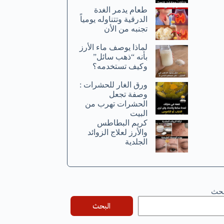
طعام يدمر الغدة
الدرقية وتتناوله يومياً
تجنبه من الأن
لماذا يوصف ماء الأرز
بأنه “ذهب سائل”
وكيف تستخدمه؟
ورق الغار للحشرات :
وصفة تجعل
الحشرات تهرب من
البيت
كريم البطاطس
والأرز لعلاج الزوائد
الجلدية
بحث
البحث