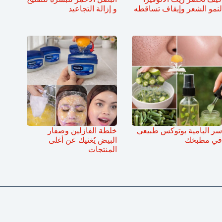
لنمو الشعر وإيقاف تساقطه
و إزالة التجاعيد
سر البامية بوتوكس طبيعي
خلطة الفازلين وصفار
في مطبخك
البيض يُغنيك عن أغلى
المنتجات