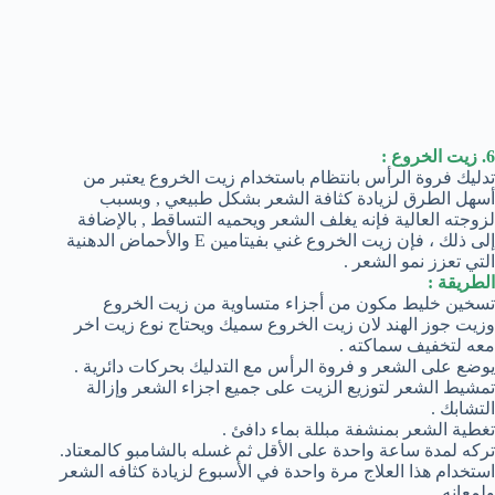
6. زيت الخروع :
تدليك فروة الرأس بانتظام باستخدام زيت الخروع يعتبر من
أسهل الطرق لزيادة كثافة الشعر بشكل طبيعي , وبسبب
لزوجته العالية فإنه يغلف الشعر ويحميه التساقط , بالإضافة
إلى ذلك ، فإن زيت الخروع غني بفيتامين E والأحماض الدهنية
التي تعزز نمو الشعر .
الطريقة :
تسخين خليط مكون من أجزاء متساوية من زيت الخروع
وزيت جوز الهند لان زيت الخروع سميك ويحتاج نوع زيت اخر
معه لتخفيف سماكته .
يوضع على الشعر و فروة الرأس مع التدليك بحركات دائرية .
تمشيط الشعر لتوزيع الزيت على جميع اجزاء الشعر وإزالة
التشابك .
تغطية الشعر بمنشفة مبللة بماء دافئ .
تركه لمدة ساعة واحدة على الأقل ثم غسله بالشامبو كالمعتاد.
استخدام هذا العلاج مرة واحدة في الأسبوع لزيادة كثافه الشعر
ولمعانه .