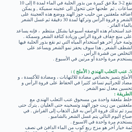
نقع 2-3 ملاعق كبيرة من بذور الحلبة في الماء لمدة 8 إلى 10
ساعات , ثم طحنها حتى تتحول الى عجينه سميكة , و يمكن
اضافه ملعقتين من حليب جوز الهند ووضع هذه العجينة على
الشعر و فروة الرأس وتركها لمدة 30 دقيقة ثم غسل الشعر
بالماء الفاتر .
عند استخدام هذه الوصفه أسبوعيا بشكل منتظم ، فإنه يساعد
على منع جفاف فروة الرأس وزيادة كثافة الشعر وسمكة .
وثمة خيار آخر هو استخدام المياه التي تم نقع بذور الحلبة فيها
لشطف الشعر , هذا سوف يحفز نمو الشعر ويساعد على
التخلص من قشرة الرأس .
يستخدم مرة واحدة أو مرتين في الأسبوع .
5. عنب الثعلب الهندي ( الأملج ) :
الأملج يتميز بخصائص مضادة للالتهابات ، ومضادة للأكسدة ، و
مضاد للجراثيم تساعد كثيرا في الحفاظ على فروة الرأس و
تحسين معدل نمو الشعر .
الطريقة :
خلط ملعقة واحدة من مسحوق عنب الثعلب الهندي مع
ملعقتين من زيت جوز الهند وتسخينه حتى الغليان , يترك حتى
يبرد ثم تدلك فروة الرأس به قبل الذهاب إلى الفراش . في
صباح اليوم التالي يتم غسل الشعر بالشامبو .
يستخدم مرة واحدة في الاسبوع .
ثمة خيار آخر هو مزج ربع كوب من الماء الدافئ في نصف