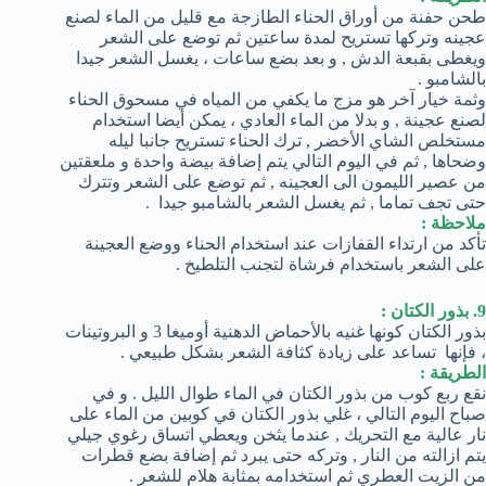
طحن حفنة من أوراق الحناء الطازجة مع قليل من الماء لصنع
عجينه وتركها تستريح لمدة ساعتين ثم توضع على الشعر
ويغطى بقبعة الدش , و بعد بضع ساعات ، يغسل الشعر جيدا
بالشامبو .
وثمة خيار آخر هو مزج ما يكفي من المياه في مسحوق الحناء
لصنع عجينة , و بدلا من الماء العادي ، يمكن أيضا استخدام
مستخلص الشاي الأخضر , ترك الحناء تستريح جانبا ليله
وضحاها , ثم في اليوم التالي يتم إضافة بيضة واحدة و ملعقتين
من عصير الليمون الى العجينه , ثم توضع على الشعر وتترك
حتى تجف تماما , ثم يغسل الشعر بالشامبو جيدا .
ملاحظة :
تأكد من ارتداء القفازات عند استخدام الحناء ووضع العجينة
على الشعر باستخدام فرشاة لتجنب التلطيخ .
9. بذور الكتان :
بذور الكتان كونها غنيه بالأحماض الدهنية أوميغا 3 و البروتينات
، فإنها تساعد على زيادة كثافة الشعر بشكل طبيعي .
الطريقة :
نقع ربع كوب من بذور الكتان في الماء طوال الليل . و في
صباح اليوم التالي ، غلي بذور الكتان في كوبين من الماء على
نار عالية مع التحريك , عندما يثخن ويعطي اتساق رغوي جيلي
يتم ازالته من النار , وتركه حتى يبرد ثم إضافة بضع قطرات
من الزيت العطري ثم استخدامه بمثابة هلام للشعر .