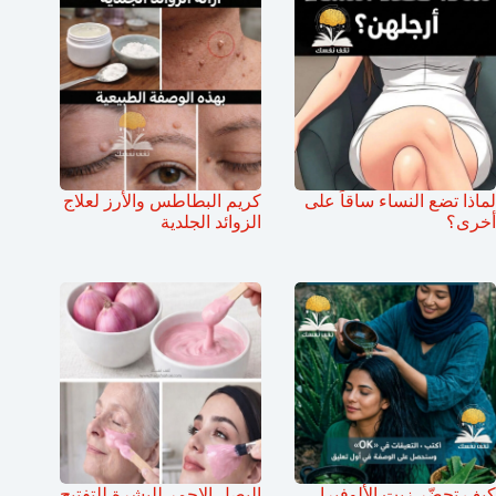
لماذا تضع النساء ساقاً على
كريم البطاطس والأرز لعلاج
أخرى؟
الزوائد الجلدية
كيف تحضّر زيت الألوفيرا
البصل الاحمر للبشرة للتفتيح