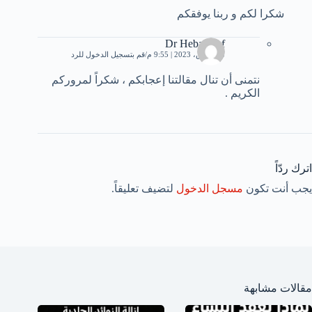
شكرا لكم و ربنا يوفقكم
Dr Heba Atef
15 مارس، 2023 | 9:55 م
قم بتسجيل الدخول للرد
نتمنى أن تنال مقالتنا إعجابكم ، شكراً لمروركم
الكريم .
اترك ردّاً
يجب أنت تكون
مسجل الدخول
لتضيف تعليقاً.
مقالات مشابهة