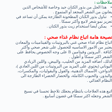
ملاحظات :
• هذا الجل من بذور الكتان جيد وخاصة للأشخاص الذين
يعانون من الشعر المجعد أو المتموج .
• تناول بذور الكتان المطحونة الطازجة يمكن أن تساعد في
تعزيز نمو شعر لامع وأكثر سمكا .
• يمكن أيضا استخدام زيت بذور الكتان .
نصيحة هامة اتباع نظام غذاء صحي :
اتباع نظام غذاء صحي غني بالبروتينات والفيتامينات والمعادن
يعتبر من الامور الاساسيه للحصول على شعر صحي وأكثر
كثافة . البروتين وفيتامين B على وجه الخصوص يحافظ على
الشعر اكثر سمكا و أطول .
لذلك، اضافه المزيد من الحليب، والبيض، واللبن الزبادي
اليوناني (يحتوي على المزيد من البروتينات من اللبن العادي )،
الدواجن، الأسماك الدهنية، والفول والبقوليات، والمكسرات،
والبذور، والحبوب الكاملة، والخضار الخضراء الطازجة الى
النظام الغذائي .
اتبع هذه العلاجات بانتظام يجعلك تلاحظ تحسنا في نسيج
الشعر وجعله اكثر سمكا في غضون أسابيع .