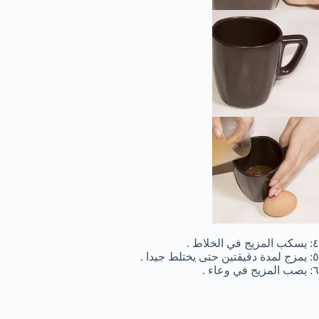
٤: يسكب المزيج في الخلاط .
٥: يمزج لمدة دقيقتين حتى يختلط جيدا .
٦: يصب المزيج في وعاء .