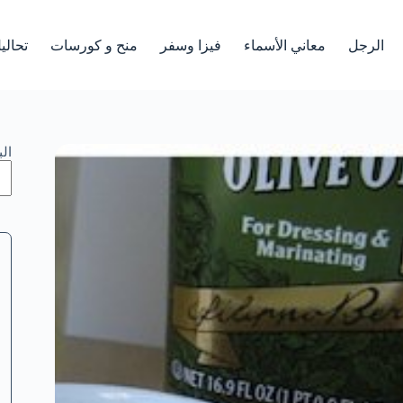
الرجل
معاني الأسماء
فيزا وسفر
منح و كورسات
تحالي
ال