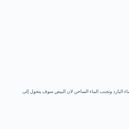
ى الشعر لمدة 5 دقائق ثم يغسل بالماء البارد وتجنب الماء الساخن لان البيض سوف يتحول إلى