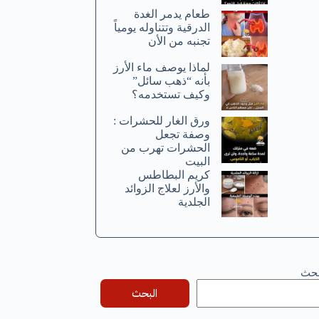
طعام يدمر الغدة
الدرقية وتتناوله يومياً
تجنبه من الأن
لماذا يوصف ماء الأرز
بأنه “ذهب سائل”
وكيف تستخدمه؟
ورق الغار للحشرات :
وصفة تجعل
الحشرات تهرب من
البيت
كريم البطاطس
والأرز لعلاج الزوائد
الجلدية
بحث
البحث