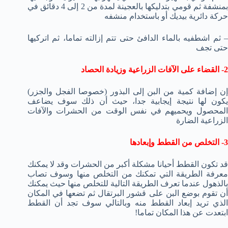
بمنشفة ثم قومي بتدليكها بالعجينة لمدة من 2 إلى 4 دقائق في
حركة دائرية بيديك أو باستخدام منشفه
– ثم اشطفيه بالماء الدافئ حتى تتم إزالته تماما، ثم اتركيها
حتى تجف
2- القضاء على الآفات الزراعية وزيادة الحصاد
إن إضافة كمية من البن إلى البذور (خصوصا الفجل والجزر)
يكون لها نتيجة إيجابية جدا، حيث أن ذلك سوف يضاعف
المحصول ويحميهم في نفس الوقت من الحشرات والآفات
الزراعية الضارة
3- التخلص من القطط وإبعادها
قد تكون القطط أحيانا مشكلة أكبر من الحشرات وقد لا يمكنك
معرفة الطريقة التي تمكنك من التخلص منها وسوف تصاب
بالذهول عندما تعرف الطريقة التالية للتخلص منها حيث يمكنك
أن تقوم بوضع البن على قشور البرتقال ثم تضعها في المكان
الذي تريد إبعاد القطط منه وبالتالي سوف تجد أن القطط
ابتعدت عن هذا المكان تماما!