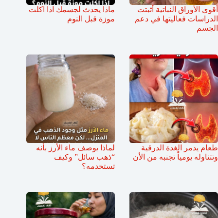
أقوى الأوراق النباتية أثبتت
ماذا يحدث لجسمك اذا اكلت
الدراسات فعاليتها في دعم
موزة قبل النوم
الجسم
طعام يدمر الغدة الدرقية
لماذا يوصف ماء الأرز بأنه
وتتناوله يومياً تجنبه من الأن
“ذهب سائل” وكيف
تستخدمه؟