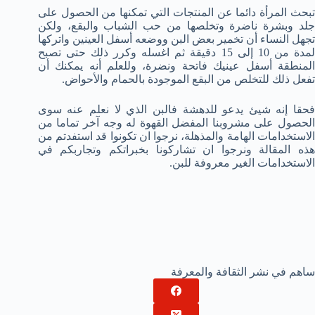
تبحث المرأة دائما عن المنتجات التي تمكنها من الحصول على
جلد وبشرة ناضرة وتخلصها من حب الشباب والبقع، ولكن
تجهل النساء أن تخمير بعض البن ووضعه أسفل العينين واتركها
لمدة من 10 إلى 15 دقيقة ثم اغسله وكرر ذلك حتى تصبح
المنطقة أسفل عينيك فاتحة ونضرة، وللعلم أنه يمكنك أن
تفعل ذلك للتخلص من البقع الموجودة بالحمام والأحواض.
فحقا إنه شيئ يدعو للدهشة فالبن الذي لا نعلم عنه سوى
الحصول على مشروبنا المفضل القهوة له وجه آخر تماما من
الاستخدامات الهامة والمذهلة، نرجوا ان تكونوا قد استفدتم من
هذه المقالة ونرجوا ان تشاركونا بخبراتكم وتجاربكم في
الاستخدامات الغير معروفة للبن.
ساهم في نشر الثقافة والمعرفة