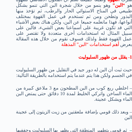
و
“البن”
وهو ينمو من خلال شجرة البن التي تنمو بشكل
طبيعي في المناخ الاستوائي الحار والرطب، ثم تؤخذ منها
البذور وتطحن ومن ثم تستخدم في عمل القهوة بمختلف
أنواعها، فهذا مانعلمه جميعا عن البن، ولكن هناك بعض الأشياء
التي قد تكون غريبة على أسماعنا بعض الشيء، فالبن على
سبيل المثال له استخدامات أخرى متعددة ولا تقتصر على
عمل القهوة فقط ولذلك فسوف نقوم من خلال هذه المقالة
بعرض
أهم استخدامات “البن” المذهلة
1- يقلل من ظهور السليوليت
حيث ثبت أن البن له دور جيد في التقليل من ظهور السليوليت
في الجسم ولكن هذا يتم عندما يتم استخدامه بالطريقة التالية:
– اخلطي ربع كوب من البن المطحون مع 3 ملاعق كبيرة من
الماء الساخن واتركي الخليط لمدة 10 دقائق حتى يمتض البن
الماء ويشكل عجينة.
– وبعد ذلك قومي بإضافة ملعقتين من زيت الزيتون إلى عجينة
البن
– ثم قومي بتطهير المنطقة التي يظهر بها السليوليت وجففيها