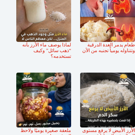
طعام يدمر الغدة الدرقية
لماذا يوصف ماء الأرز بأنه
وتتناوله يومياً تجنبه من الأن
“ذهب سائل” وكيف
تستخدمه؟
الأرز الأبيض لا يرفع مستوى
ملعقة صغيرة يوميًا ولاحظ