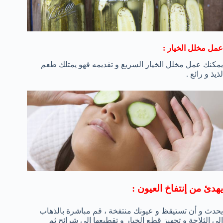
عمل مخلل الخيار :
يمكنك عمل مخلل الخيار السريع و تقديمه فهو يمتلك طعم
لذيذ و رائع .
يهدئ من إنتفاخ العيون :
يحدث و أن تستيقظ و عيونك منتفخة ، قم مباشرة بالذهاب
إلي الثلاجة و تجهيز قطع الخيار و تقطيعها إلي شرائح ثم