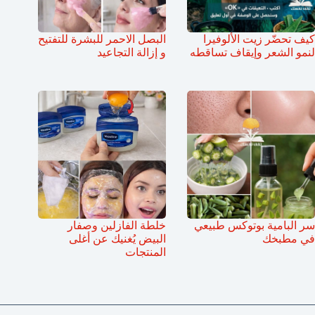
كيف تحضّر زيت الألوفيرا
البصل الاحمر للبشرة للتفتيح
لنمو الشعر وإيقاف تساقطه
و إزالة التجاعيد
سر البامية بوتوكس طبيعي
خلطة الفازلين وصفار
في مطبخك
البيض يُغنيك عن أغلى
المنتجات