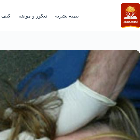
لتجاوز
لى
لمحتوى
تنمية بشرية
ديكور و موضة
كيف