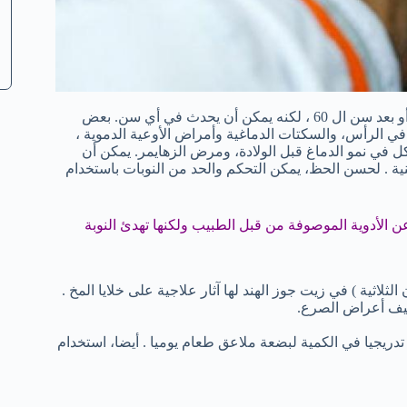
في كثير من الأحيان، بداية الصرع يحدث خلال مرحلة الطفولة المبكرة أو بعد سن ال 60 ، لكنه يمكن أن يحدث في أي سن. بعض
 في الرأس، والسكتات الدماغية وأمراض الأوعية الدموية ،
ل في نمو الدماغ قبل الولادة، ومرض الزهايمر. يمكن أن
نية . لحسن الحظ، يمكن التحكم والحد من النوبات باستخدام
ن الأدوية الموصوفة من قبل الطبيب ولكنها تهدئ النوبة
ثلاثية ) في زيت جوز الهند لها آثار علاجية على خلايا المخ .
خفيف أعراض الصرع.
 في اليوم. يمكن الزيادة تدريجيا في الكمية لبضعة ملاعق طعام يوميا . أيضا، استخدام