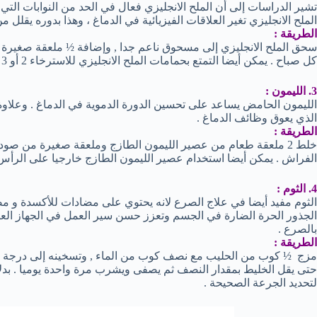
تشير الدراسات إلى أن الملح الانجليزي فعال في الحد من النوابات الت
الملح الانجليزي تغير العلاقات الفيزيائية في الدماغ ، وهذا بدوره يقلل م
الطريقة :
سحق الملح الانجليزي إلى مسحوق ناعم جدا , وإضافة ½ ملعقة صغيرة 
كل صباح . يمكن أيضا التمتع بحمامات الملح الانجليزي للاسترخاء 2 أو 3 مرات في الأسبوع .
3. الليمون :
الليمون الحامض يساعد على تحسين الدورة الدموية في الدماغ . وعلا
الذي يعوق وظائف الدماغ .
الطريقة :
خلط 2 ملعقة طعام من عصير الليمون الطازج وملعقة صغيرة من صود
الفراش . يمكن أيضا استخدام عصير الليمون الطازج خارجيا على الرأس و
4. الثوم :
الثوم مفيد أيضا في علاج الصرع لانه يحتوي على مضادات للأكسدة و م
الجذور الحرة الضارة في الجسم وتعزز حسن سير العمل في الجهاز العصب
بالصرع .
الطريقة :
حتى يقل الخليط بمقدار النصف ثم يصفى ويشرب مرة واحدة يوميا . بدلا
لتحديد الجرعة الصحيحة .