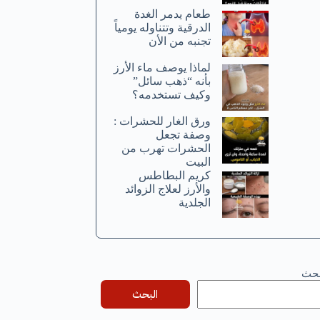
طعام يدمر الغدة
الدرقية وتتناوله يومياً
تجنبه من الأن
لماذا يوصف ماء الأرز
بأنه “ذهب سائل”
وكيف تستخدمه؟
ورق الغار للحشرات :
وصفة تجعل
الحشرات تهرب من
البيت
كريم البطاطس
والأرز لعلاج الزوائد
الجلدية
بحث
البحث