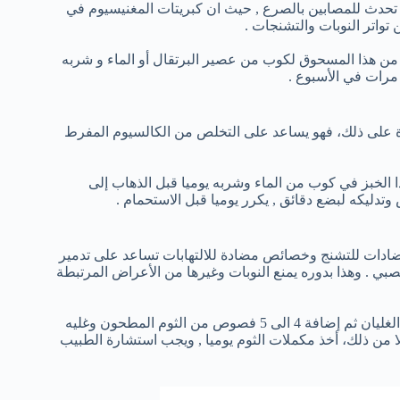
ي تحدث للمصابين بالصرع , حيث ان كبريتات المغنيسيوم في
ن تواتر النوبات والتشنجات .
من هذا المسحوق لكوب من عصير البرتقال أو الماء و شربه
وة على ذلك، فهو يساعد على التخلص من الكالسيوم المفرط
ا الخبز في كوب من الماء وشربه يوميا قبل الذهاب إلى
تدليكه لبضع دقائق , يكرر يوميا قبل الاستحمام .
ضادات للتشنج وخصائص مضادة للالتهابات تساعد على تدمير
ي . وهذا بدوره يمنع النوبات وغيرها من الأعراض المرتبطة
مزج ½ كوب من الحليب مع نصف كوب من الماء , وتسخينه إلى درجة الغليان ثم إضافة 4 الى 5 فصوص من الثوم المطحون وغليه
 من ذلك، أخذ مكملات الثوم يوميا , ويجب استشارة الطبيب