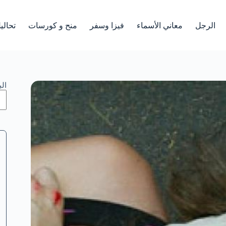
الرجل
معاني الأسماء
فيزا وسفر
منح و كورسات
تحالي
ال