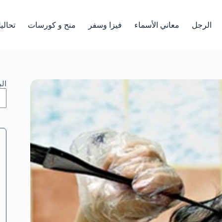
الرجل
معاني الأسماء
فيزا وسفر
منح و كورسات
تحالي
ال