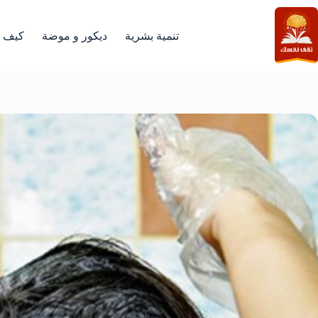
لتجاوز
لى
لمحتوى
تنمية بشرية
ديكور و موضة
كيف