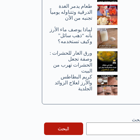
طعام يدمر الغدة
الدرقية وتتناوله يومياً
تجنبه من الأن
لماذا يوصف ماء الأرز
بأنه “ذهب سائل”
وكيف تستخدمه؟
ورق الغار للحشرات :
وصفة تجعل
الحشرات تهرب من
البيت
كريم البطاطس
والأرز لعلاج الزوائد
الجلدية
بحث
البحث