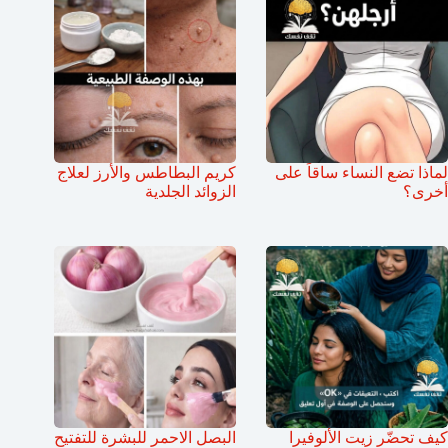
لماذا تضع النساء ساقاً على
كريم البطاطس والأرز لعلاج
أخرى؟
الزوائد الجلدية
كيف تحضّر زيت الألوفيرا
البصل الاحمر للبشرة للتفتيح