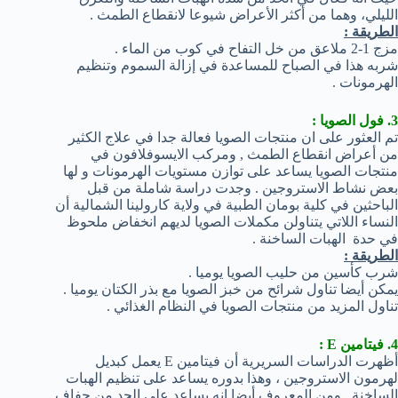
الليلي، وهما من أكثر الأعراض شيوعا لانقطاع الطمث .
الطريقة :
مزج 1-2 ملاعق من خل التفاح في كوب من الماء .
شربه هذا في الصباح للمساعدة في إزالة السموم وتنظيم
الهرمونات .
3. فول الصويا :
تم العثور على ان منتجات الصويا فعالة جدا في علاج الكثير
من أعراض انقطاع الطمث , ومركب الايسوفلافون في
منتجات الصويا يساعد على توازن مستويات الهرمونات و لها
بعض نشاط الاستروجين . وجدت دراسة شاملة من قبل
الباحثين في كلية بومان الطبية في ولاية كارولينا الشمالية أن
النساء اللاتي يتناولن مكملات الصويا لديهم انخفاض ملحوظ
في حدة الهبات الساخنة .
الطريقة :
شرب كأسين من حليب الصويا يوميا .
يمكن أيضا تناول شرائح من خبز الصويا مع بذر الكتان يوميا .
تناول المزيد من منتجات الصويا في النظام الغذائي .
4. فيتامين E :
أظهرت الدراسات السريرية أن فيتامين E يعمل كبديل
لهرمون الاستروجين ، وهذا بدوره يساعد على تنظيم الهبات
الساخنة , ومن المعروف أيضا انه يساعد على الحد من جفاف