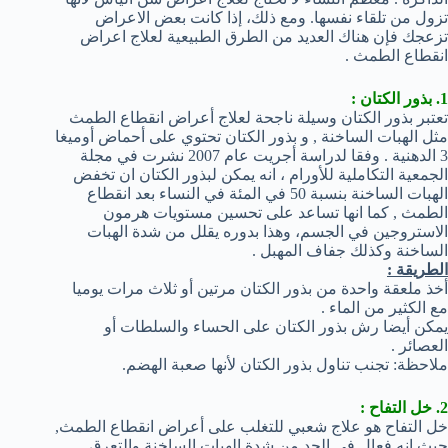
تزول من تلقاء نفسها. ومع ذلك، إذا كانت بعض الاعراض
تزعجك فإن هناك العديد من الطرق الطبيعية لعلاج اعراض
انقطاع الطمث .
1. بذور الكتان :
تعتبر بذور الكتان وسيلة ناجحة لعلاج أعراض انقطاع الطمث
مثل الهبات الساخنة , و بذور الكتان تحتوي على أحماض أوميغا
3 الدهنية . وفقا لدراسة أجريت عام 2007 نشرت في مجلة
الجمعية التكاملية للأورام ، انه يمكن لبذور الكتان ان تخفض
الهبات الساخنة بنسبة 50 في المئة في النساء بعد انقطاع
الطمث , كما انها تساعد على تحسين مستويات هرمون
الاستروجين في الجسم، وهذا بدوره يقلل من شدة الهبات
الساخنة وكذلك جفاف المهبل .
الطريقة :
أخذ ملعقة واحدة من بذور الكتان مرتين أو ثلاث مرات يوميا
مع الكثير من الماء .
يمكن أيضا رش بذور الكتان على الحساء والسلطات أو
العصائر .
ملاحظة: تجنب تناول بذور الكتان لأنها صعبة الهضم.
2. خل التفاح :
خل التفاح هو علاج شعبي للتغلب على أعراض انقطاع الطمث,
حيث انه فعال في الحد من شدة الهبات الساخنة والتعرق