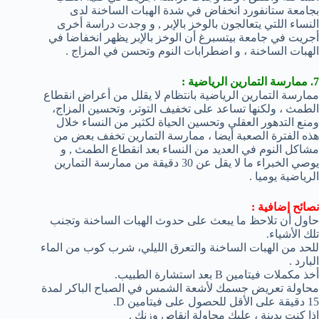
بجامعة ستانفورد انخفاض في شدة الهبات الساخنة لدى
النساء اللتي يتعالجون بالوخز بالإبر , و وجدت دراسة أخرى
أجريت في جامعة بيتسبرغ أن الوخز بالإبر يظهر انخفاضا في
الهبات الساخنة ، و اضطرابات النوم وتحسن في المزاج .
7. ممارسة التمارين الرياضية :
ممارسة التمارين الرياضية بانتظام لا يقلل من أعراض انقطاع
الطمث ، ولكنها تساعد على تخفيف التوتر، وتحسين المزاج،
ومنع التدهور العقلي وتحسين الحياة لكثير من النساء خلال
هذه الفترة الصعبة أيضا ، ممارسة التمارين تخفف بعض من
مشاكل النوم في العديد من النساء بعد انقطاع الطمث , و
يوصي الخبراء ما لا يقل عن 30 دقيقة من ممارسة التمارين
الرياضية يوميا .
نصائح إضافية :
حاول أن تلاحظ ما يبعث على حدوث الهبات الساخنة وتجنب
تلك الأشياء.
للحد من الهبات الساخنة والتعرق الليلي، شرب كوب من الماء
البارد .
أخذ مكملات فيتامين B بعد استشارة الطبيب.
محاولة تعريض جسمك لأشعة الشمس في الصباح الباكر لمدة
15 دقيقة على الأقل للحصول على فيتامين D.
إذا كنت بدينة ، عليك محاولة انقاص وزنك .