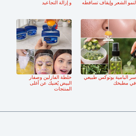
لنمو الشعر وإيقاف تساقطه
و إزالة التجاعيد
سر البامية بوتوكس طبيعي
خلطة الفازلين وصفار
في مطبخك
البيض يُغنيك عن أغلى
المنتجات