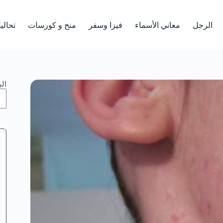
الرجل
معاني الأسماء
فيزا وسفر
منح و كورسات
تحالي
ال