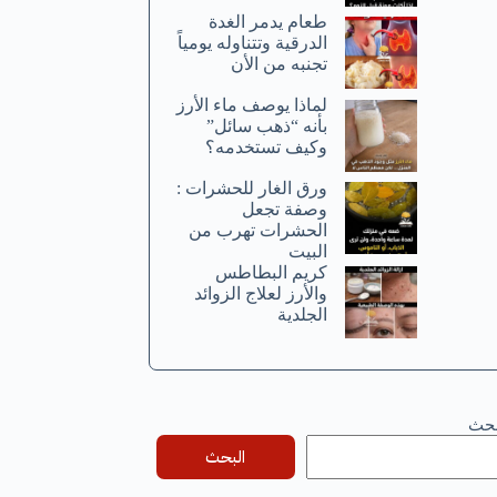
طعام يدمر الغدة
الدرقية وتتناوله يومياً
تجنبه من الأن
لماذا يوصف ماء الأرز
بأنه “ذهب سائل”
وكيف تستخدمه؟
ورق الغار للحشرات :
وصفة تجعل
الحشرات تهرب من
البيت
كريم البطاطس
والأرز لعلاج الزوائد
الجلدية
بحث
البحث