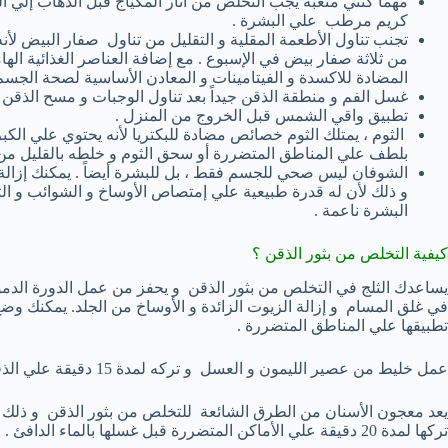
مهما كنتي متعبة يجب التخلص من أثار المكياج قبل الذهاب إلي الن
كريم مرطب علي البشرة .
تجنب تناول الأطعمة المقلية و التقليل من تناول صفار البيض لأنه
من ثلاثة صفار بيض في الإسبوع . مع إضافة العناصر الغذائية اله
المضادة للاكسدة و الفيتامينات و المعادن الأساسية لصحة الجسم
غسل الفم و منطقة الذقن جيداً بعد تناول الوجبات و مسح الذقن 
تطبيق واقي الشمس قبل الخروج من المنزل .
الثوم ، يمتلك الثوم خصائص مضادة للبكتريا لأنه يحتوي علي الك
بلطف علي المناطق المتضررة أو سحق الثوم و خلطه بالقليل من ا
الشوفان ليس صحي للجسم فقط ، بل للبشرة أيضاً . يمكنك إزالة
و ذلك لأن له قدرة طبيعية علي إمتصاص الأوساخ و الشوائب و التقش
البشرة ناعمة .
كيفية التخلص من بثور الذقن ؟
يساعدك الثلج في التخلص من بثور الذقن و يحفز من عمل الدورة الدمو
في غلق المسام و إزالة الزيوت الزائدة و الأوساخ من الجلد. يمكنك 
تطبيقها علي المناطق المتضررة .
عمل خليط من عصير الليمون و العسل و تركه لمدة 15 دقيقة علي الذقن قبل غسله بالماء الدافئ .
يعد معجون الأسنان من الطرق الشائعة للتخلص من بثور الذقن و ذلك 
تركها لمدة 20 دقيقة علي الأماكن المتضررة قبل غسلها بالماء الدافئ .