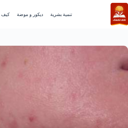
لتجاوز
لى
لمحتوى
تنمية بشرية
ديكور و موضة
كيف