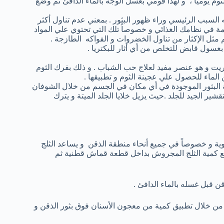
وم يومياً ، و لهذا قومي بغسل الوجه بالماء الدافئ ثم وضع
 السبب الرئيسي وراء ظهور البثور . بمعني عدم تناول أكثر
امة في نظامك الغذائي و خصوصاً تلك التي تحتوي علي المواد
 مثل الإكثار من تناول الخضروات و الفواكه الطازجة .
بغسول قابض للتخلص من أي أثار للبكتريا .
بريت و هو عنصر مفيد لعلاج حب الشباب . و ذلك بفرك الثوم
لماء للحصول علي عجينة الثوم و تطبيقها .
 البثور الموجودة في أي مكان في الجسم من خلال الشوفان
ير الجيد للجلد .حيث يزيل خلايا الجلد الميتة و يترك
ية و خصوصاً في جميع أنحاء منطقة الذقن و يساعد الثلج
وضع كمية الثلج المجروش بداخل قطعة قماش قطنية ثم
من خلال تطبيق كمية من معجون الأسنان فوق بثور الذقن و