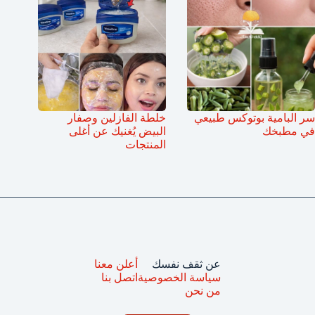
سر البامية بوتوكس طبيعي
خلطة الفازلين وصفار
في مطبخك
البيض يُغنيك عن أغلى
المنتجات
عن ثقف نفسك
أعلن معنا
سياسة الخصوصية
اتصل بنا
من نحن