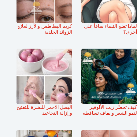
لماذا تضع النساء ساقاً على
كريم البطاطس والأرز لعلاج
أخرى؟
الزوائد الجلدية
كيف تحضّر زيت الألوفيرا
البصل الاحمر للبشرة للتفتيح
لنمو الشعر وإيقاف تساقطه
و إزالة التجاعيد