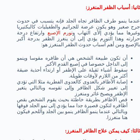
ثانيا: أسباب الظفر المنغرز:
عندما ينمو طرف الظافر تجاه الجلد فإنه يتسبب في حدوث
جرح صغير وهو يكون عرضة للجراثيم والطفيليات كالبكتيريا
غيرها مما يؤدي إلأى التهاب و
تورم الإصبع
وارتفاع درجة
حرارته وهذا التورم يؤدي إلى أن ينغرز الظفر بدرجة أكبر
بالإصبع ومن أهم أسباب حدوث الظفر المنغرز هو:
أن تكون طبيعة الشخص هي أن ظافره مقوسا وينمو
إلى الداخل خصوصا في إصبع القدم الأكبر
سقوط أشياء ثقيلة على الإظفر أو ارتداء أحذية ضيقة
أكثر من اللازم لأوقات طويلة.
إصابة الأظافر بالعدوى كالعدوى الفطرية مثلا التي تؤدي
إلى تغيير شكل الظافر وإلى تقوسه وبالتالي يتغير
الإظفر ويصبخ غائر ومنغرز
قص الأظافر بطريقة خاطئة بحيث يقوم الشخص بقص
أظافره لتكون قصيرة جدا مما يؤدي إلى نمو الجلد فوقها
وبالتالي عندما ينمو الظافر ينمو بين الجلد واللحم فيكون
هنا منغرزا.
ثالثا: كيف يمكن علاج الظافر المنغرز: