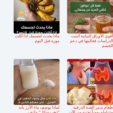
أقوى الأوراق النباتية أثبتت
ماذا يحدث لجسمك اذا اكلت
الدراسات فعاليتها في دعم
موزة قبل النوم
الجسم
طعام يدمر الغدة الدرقية
لماذا يوصف ماء الأرز بأنه
وتتناوله يومياً تجنبه من الأن
“ذهب سائل” وكيف