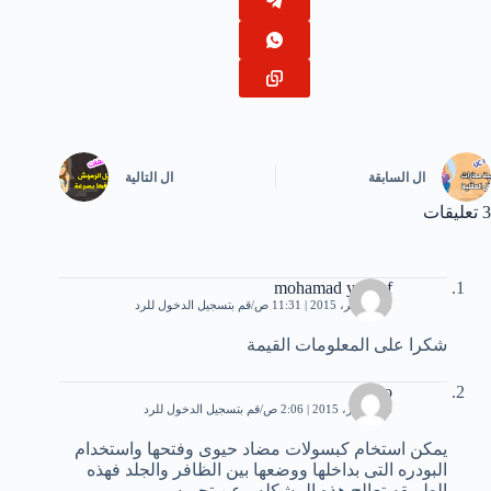
ال
السابقة
ال
التالية
3 تعليقات
mohamad yousef
13 نوفمبر، 2015 | 11:31 ص
قم بتسجيل الدخول للرد
شكرا على المعلومات القيمة
gogo
6 ديسمبر، 2015 | 2:06 ص
قم بتسجيل الدخول للرد
يمكن استخام كبسولات مضاد حيوى وفتحها واستخدام
البودره التى بداخلها ووضعها بين الظافر والجلد فهذه
الطريقه تعالج هذه المشكله وعن تجربه