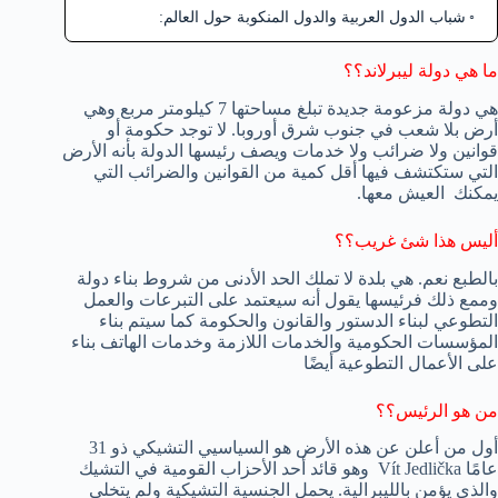
شباب الدول العربية والدول المنكوبة حول العالم:
ما هي دولة ليبرلاند؟؟
هي دولة مزعومة جديدة تبلغ مساحتها 7 كيلومتر مربع وهي
أرض بلا شعب في جنوب شرق أوروبا. لا توجد حكومة أو
قوانين ولا ضرائب ولا خدمات ويصف رئيسها الدولة بأنه الأرض
التي ستكتشف فيها أقل كمية من القوانين والضرائب التي
يمكنك العيش معها.
أليس هذا شئ غريب؟؟
بالطبع نعم. هي بلدة لا تملك الحد الأدنى من شروط بناء دولة
وممع ذلك فرئيسها يقول أنه سيعتمد على التبرعات والعمل
التطوعي لبناء الدستور والقانون والحكومة كما سيتم بناء
المؤسسات الحكومية والخدمات اللازمة وخدمات الهاتف بناء
على الأعمال التطوعية أيضًا
من هو الرئيس؟؟
أول من أعلن عن هذه الأرض هو السياسيي التشيكي ذو 31
عامًا Vít Jedlička وهو قائد أحد الأحزاب القومية في التشيك
والذي يؤمن بالليبرالية. يحمل الجنسية التشيكية ولم يتخلى