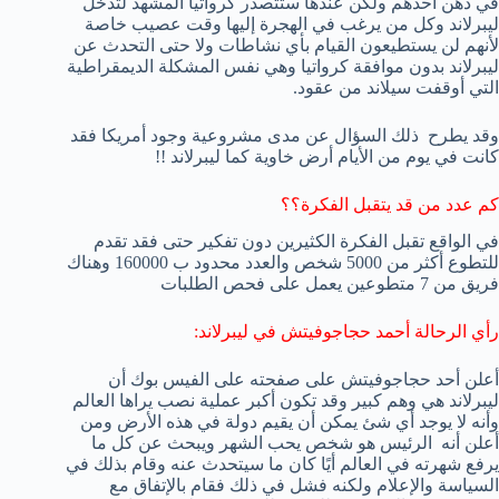
في ذهن أحدهم ولكن عندها ستتصدر كرواتيا المشهد لتدخل
ليبرلاند وكل من يرغب في الهجرة إليها وقت عصيب خاصة
لأنهم لن يستطيعون القيام بأي نشاطات ولا حتى التحدث عن
ليبرلاند بدون موافقة كرواتيا وهي نفس المشكلة الديمقراطية
التي أوقفت سيلاند من عقود.
وقد يطرح ذلك السؤال عن مدى مشروعية وجود أمريكا فقد
كانت في يوم من الأيام أرض خاوية كما ليبرلاند !!
كم عدد من قد يتقبل الفكرة؟؟
في الواقع تقبل الفكرة الكثيرين دون تفكير حتى فقد تقدم
للتطوع أكثر من 5000 شخص والعدد محدود ب 160000 وهناك
فريق من 7 متطوعين يعمل على فحص الطلبات
رأي الرحالة أحمد حجاجوفيتش في ليبرلاند:
أعلن أحد حجاجوفيتش على صفحته على الفيس بوك أن
ليبرلاند هي وهم كبير وقد تكون أكبر عملية نصب يراها العالم
وأنه لا يوجد أي شئ يمكن أن يقيم دولة في هذه الأرض ومن
أعلن أنه الرئيس هو شخص يحب الشهر ويبحث عن كل ما
يرفع شهرته في العالم أيًا كان ما سيتحدث عنه وقام بذلك في
السياسة والإعلام ولكنه فشل في ذلك فقام بالإتفاق مع