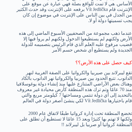
الأساس. هي لا تمت للواقع بصلة فهي عبارة عن موقع على
الإنترنت قام Vít Jedlička برفعه على الإنترنت وقد حدث الكثير
من الجدل في بين الناس على الإنترنت في موضوع إن كان
يجب تسميتها دولة أو لا.
عندما ذهب مجموعة من الصحفيين الأسبوع الماضي إلى هذه
الأرض ولكنهم لم يستطيعوا الدخول ولكنهم لم يروا فيها إلا
قضيب مرفوع عليه العلم الذي قام الرئيس بتصميمه للدولة
الجديدة ولم يستطيع أي شخص حسم الأمر
كيف حصل على هذه الأرض؟؟
تقع ليبرلاند بين صيربيا والكرواتيا على الصفة الغربية لنهر
الدانوب. تتبع الحدود بين صيربيا والكرواتيا نهر الدانوب بالكاد
وهناك بعض الأراضي المتنازع عليها منذ إنشاء دولة يوغوسلافيا
منذ 70 عامًا وتم ترك هذه المنطقة كأرض محيادة غير معروف
بالتحديد إلى أي دولة تنتمي ومساحتها 7 كيلومتر مربع والتي
قام باختيارها Vít Jedlička لكي ينشئ أصغر دولة في العالم
تخضع المنطقة تحت إدارة كرواتيا طبقًا لاتفاق عام 2000
ولكنها لا تهتم بها كثيرًا وبعد 15 عامًا لا تستطيع أن تطلق على
المنطقة كرواتيا أو صربيا بل ليبرلاند !!