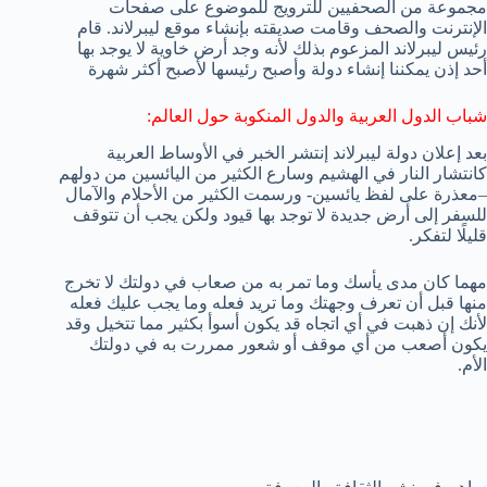
مجموعة من الصحفيين للترويج للموضوع على صفحات
الإنترنت والصحف وقامت صديقته بإنشاء موقع ليبرلاند. قام
رئيس ليبرلاند المزعوم بذلك لأنه وجد أرض خاوية لا يوجد بها
أحد إذن يمكننا إنشاء دولة وأصبح رئيسها لأصبح أكثر شهرة
شباب الدول العربية والدول المنكوبة حول العالم:
بعد إعلان دولة ليبرلاند إنتشر الخبر في الأوساط العربية
كانتشار النار في الهشيم وسارع الكثير من اليائسين من دولهم
–معذرة على لفظ يائسين- ورسمت الكثير من الأحلام والآمال
للسفر إلى أرض جديدة لا توجد بها قيود ولكن يجب أن تتوقف
قليلًا لتفكر.
مهما كان مدى يأسك وما تمر به من صعاب في دولتك لا تخرج
منها قبل أن تعرف وجهتك وما تريد فعله وما يجب عليك فعله
لأنك إن ذهبت في أي اتجاه قد يكون أسوأ بكثير مما تتخيل وقد
يكون أصعب من أي موقف أو شعور ممررت به في دولتك
الأم.