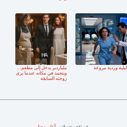
ليلية وردية مروعة
ملياردير يدخل إلى مطعم…
ويتجمد في مكانه عندما يرى
زوجته السابقة
عن ثقف نفسك
أعلن معنا