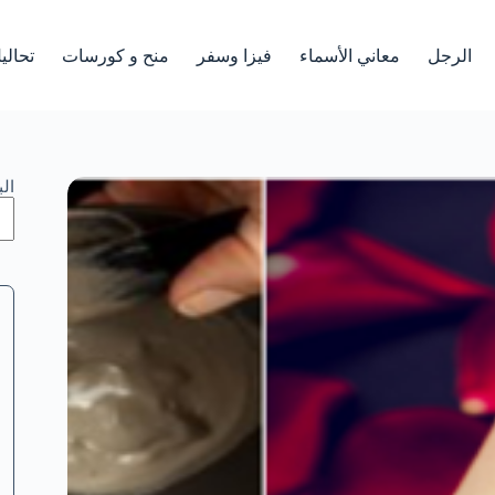
الرجل
معاني الأسماء
فيزا وسفر
منح و كورسات
تحالي
ال