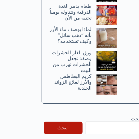
طعام يدمر الغدة
الدرقية وتتناوله يومياً
تجنبه من الأن
لماذا يوصف ماء الأرز
بأنه “ذهب سائل”
وكيف تستخدمه؟
ورق الغار للحشرات :
وصفة تجعل
الحشرات تهرب من
البيت
كريم البطاطس
والأرز لعلاج الزوائد
الجلدية
بحث
البحث