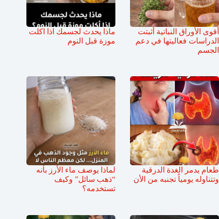
أقوى الأوراق النباتية أثبتت
ماذا يحدث لجسمك اذا اكلت
الدراسات فعاليتها في دعم
موزة قبل النوم
الجسم
طعام يدمر الغدة الدرقية
لماذا يوصف ماء الأرز بأنه
وتتناوله يومياً تجنبه من الأن
“ذهب سائل” وكيف
تستخدمه؟