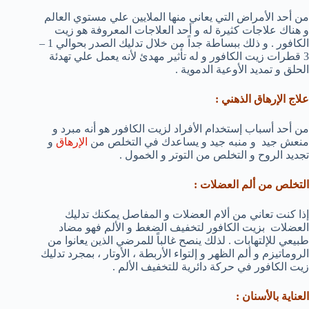
من أحد الأمراض التي يعاني منها الملايين علي مستوي العالم
و هناك علاجات كثيرة له و أحد العلاجات المعروفة هو زيت
الكافور . و ذلك ببساطة جداً من خلال تدليك الصدر بحوالي 1 –
3 قطرات زيت الكافور و له تأثير مهدئ لأنه يعمل علي تهدئة
الحلق و تمديد الأوعية الدموية .
علاج الإرهاق الذهني :
من أحد أسباب إستخدام الأفراد لزيت الكافور هو أنه مبرد و
منعش جيد و منبه جيد و يساعدك في التخلص من
الإرهاق
و
تجديد الروح و التخلص من التوتر و الخمول .
التخلص من ألم العضلات :
إذا كنت تعاني من ألام العضلات و المفاصل يمكنك تدليك
العضلات بزيت الكافور لتخفيف الضغط و الألم فهو مضاد
طبيعي للإلتهابات . لذلك ينصح غالباً للمرضي الذين يعانوا من
الروماتيزم و ألم الظهر و إلتواء الأربطة ، الأوتار ، بمجرد تدليك
زيت الكافور في حركة دائرية للتخفيف الألم .
العناية بالأسنان :