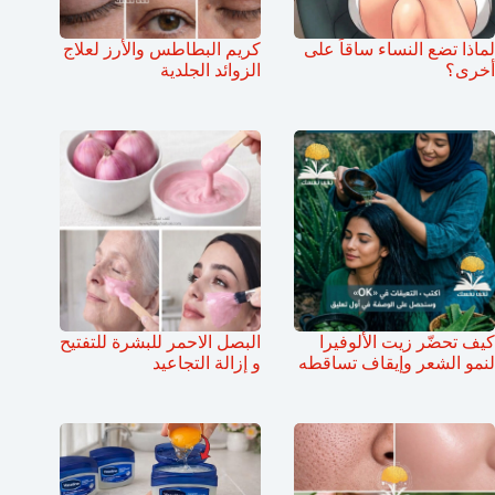
لماذا تضع النساء ساقاً على
كريم البطاطس والأرز لعلاج
أخرى؟
الزوائد الجلدية
كيف تحضّر زيت الألوفيرا
البصل الاحمر للبشرة للتفتيح
لنمو الشعر وإيقاف تساقطه
و إزالة التجاعيد