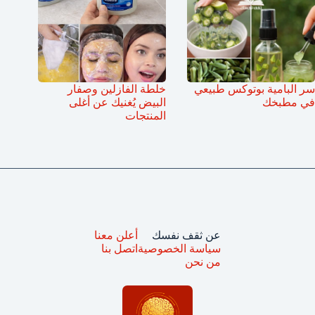
سر البامية بوتوكس طبيعي
خلطة الفازلين وصفار
في مطبخك
البيض يُغنيك عن أغلى
المنتجات
عن ثقف نفسك
أعلن معنا
سياسة الخصوصية
اتصل بنا
من نحن