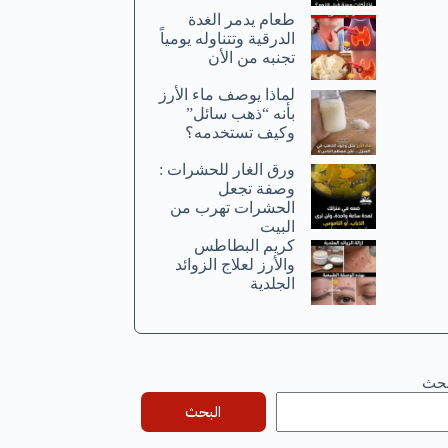
طعام يدمر الغدة
الدرقية وتتناوله يومياً
تجنبه من الأن
لماذا يوصف ماء الأرز
بأنه “ذهب سائل”
وكيف تستخدمه؟
ورق الغار للحشرات :
وصفة تجعل
الحشرات تهرب من
البيت
كريم البطاطس
والأرز لعلاج الزوائد
الجلدية
بحث
البحث