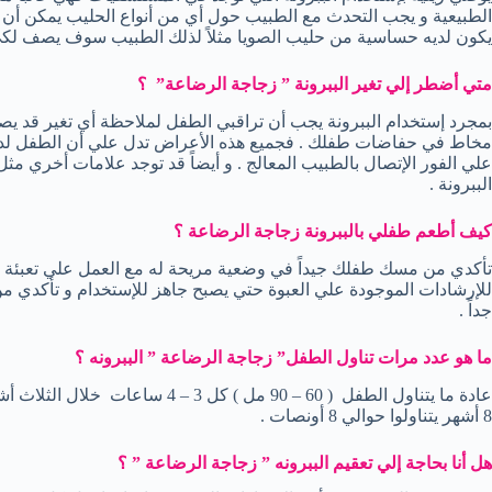
الطبيعية و يجب التحدث مع الطبيب حول أي من أنواع الحليب يمكن أن
يكون لديه حساسية من حليب الصويا مثلاً لذلك الطبيب سوف يصف لكي 
متي أضطر إلي تغير الببرونة ” زجاجة الرضاعة” ؟
بمجرد إستخدام الببرونة يجب أن تراقبي الطفل لملاحظة أي تغير قد يص
مخاط في حفاضات طفلك . فجميع هذه الأعراض تدل علي أن الطفل لدي
علي الفور الإتصال بالطبيب المعالج . و أيضاً قد توجد علامات أخري مث
الببرونة .
كيف أطعم طفلي بالببرونة زجاجة الرضاعة ؟
تأكدي من مسك طفلك جيداً في وضعية مريحة له مع العمل علي تعبئة حلم
للإرشادات الموجودة علي العبوة حتي يصبح جاهز للإستخدام و تأكدي من ع
جداً .
ما هو عدد مرات تناول الطفل” زجاجة الرضاعة ” الببرونه ؟
8 أشهر يتناولوا حوالي 8 أونصات .
هل أنا بحاجة إلي تعقيم الببرونه ” زجاجة الرضاعة ” ؟