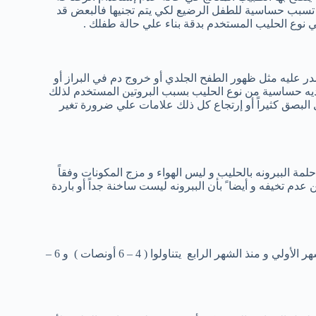
 تسبب حساسية للطفل الرضيع لكي يتم تجنيها فالبعض قد
نوع الحليب المستخدم بدقة بناء علي حالة طفلك .
در عليه مثل ظهور الطفح الجلدي أو خروج دم في البراز أو
ه حساسية من نوع الحليب بسبب البروتين المستخدم لذلك
ل البصق كثيراً أو إرتجاع كل ذلك علامات علي ضرورة تغير
ة الببرونه بالحليب و ليس الهواء و مزج المكونات وفقاً
دم تخيفه و أيضا ً بأن الببرونه ليست ساخنة جداً أو باردة
عادة ما يتناول الطفل ( 60 – 90 مل ) كل 3 – 4 ساعات خلال الثلاث أشهر الأولي و منذ الشهر الرابع يتناولوا ( 4 – 6 أونصات ) و 6 –