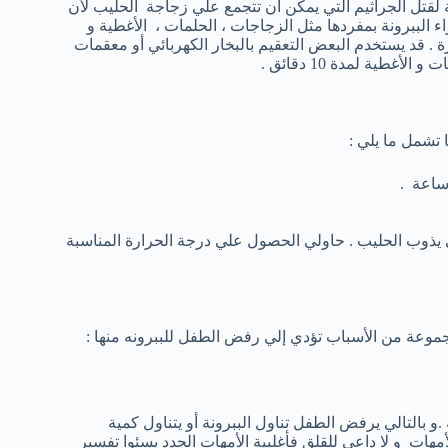
ة لقتل الجراثيم التي يمكن أن تتجمع علي زجاجة الحليب لأن
الببرونة بمفردها مثل الزجاجات ، الحلمات ، الأغطية و
رة . قد يستخدم البعض التعقيم بالبخار الكهربائي أو معقمات
طية لمدة 10 دقائق .
ا تشمل ما يلي :
ساعة .
 يذوب الحليب . حاولي الحصول علي درجة الحرارة المناسبة
جموعة من الأسباب تؤدي إلي رفض الطفل للببرونه منها :
و بالتالي يرفض الطفل تناول الببرونة أو يتناول كمية
مهات و لا داعي للقلق فأغلبية الأمهات الجدد يسئوا تفسير