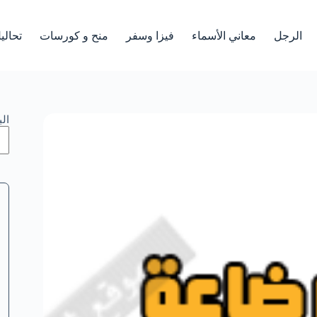
الرجل
معاني الأسماء
فيزا وسفر
منح و كورسات
تحالي
ال