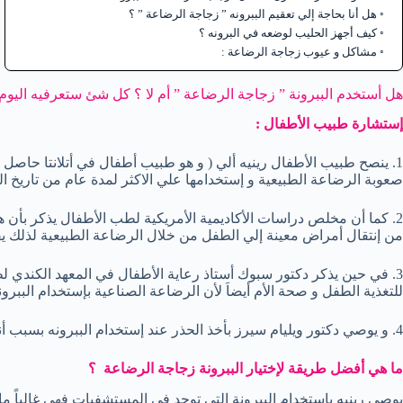
هل أنا بحاجة إلي تعقيم الببرونه ” زجاجة الرضاعة ” ؟
كيف أجهز الحليب لوضعه في البرونه ؟
مشاكل و عيوب زجاجة الرضاعة :
هل أستخدم الببرونة ” زجاجة الرضاعة ” أم لا ؟ كل شئ ستعرفيه اليوم
إستشارة طبيب الأطفال :
1. ينصح طبيب الأطفال رينيه ألي ( و هو طبيب أطفال في أتلانتا حاصل ع
صعوبة الرضاعة الطبيعية و إستخدامها علي الاكثر لمدة عام من تاريخ الو
2. كما أن مخلص دراسات الأكاديمية الأمريكية لطب الأطفال يذكر بأن 
من إنتقال أمراض معينة إلي الطفل من خلال الرضاعة الطبيعية لذلك يفض
3. في حين يذكر دكتور سبوك أستاذ رعاية الأطفال في المعهد الكندي 
للتغذية الطفل و صحة الأم أيضاَ لأن الرضاعة الصناعية بإستخدام البب
4. و يوصي دكتور ويليام سيرز بأخذ الحذر عند إستخدام الببرونه بسبب أنها قد تعرض الطفل للحساسية.
ما هي أفضل طريقة لإختيار الببرونة زجاجة الرضاعة ؟
يوصي رينيه بإستخدام الببرونة التي توجد في المستشفيات فهي غالباً م