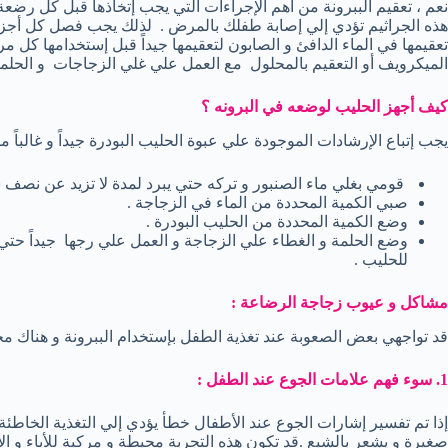
نعم ، تعقيم الببرونة من أهم الإجراءات التي يجب إتخاذها قبل كل رضع
هذه الجراثيم تؤدي إلي إصابة طفلك بالمرض . لذلك يجب فصل كل أجزاء 
تعقيمها في الماء الدافئ و الصابون لتعقيمها جيداً قبل إستخدامها كل م
الميكرويف أو التعقيم بالمحلول مع العمل علي غلي الزجاجات و الحلمات و الأغ
كيف أجهز الحليب لوضعه في البرونه ؟
يجب إتباع الإرشادات الموجودة علي عبوة الحليب البودرة جيداً و غالباً م
قومي بغلي ماء الصنبور و تركه حتي يبرد لمدة لا تزيد عن نصف 
صبي الكمية المحددة من الماء في الزجاجة .
وضع الكمية المحددة من الحليب البودرة .
وضع الحلمة و الغطاء علي الزجاجة و العمل علي رجها جيداً حتي
للحليب .
مشاكل و عيوب زجاجة الرضاعة :
قد تواجهي بعض الصعوبة عند تغذية الطفل بإستخدام الببرونة و هناك م
1. سوء فهم علامات الجوع عند الطفل :
إذا تم تفسير إشارات الجوع عند الأطفال خطأ يؤدي إلي التغذية الخاطئة .
صغيرة و يشعر بالشبع .قد تكون هذه التجربة محبطة و مركبة للأباء و الأ