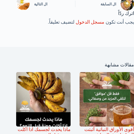
ال
السابقة
ال
التالية
اترك ردّاً
يجب أنت تكون
مسجل الدخول
لتضيف تعليقاً.
مقالات مشابهة
أقوى الأوراق النباتية أثبتت
ماذا يحدث لجسمك اذا اكلت