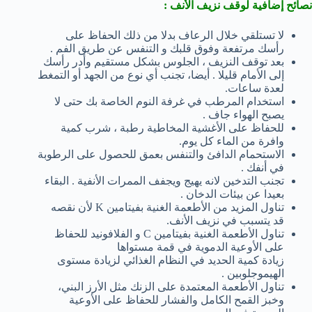
نصائح إضافية لوقف نزيف الأنف :
لا تستلقي خلال الرعاف بدلا من ذلك الحفاظ على
رأسك مرتفعة وفوق قلبك و التنفس عن طريق الفم .
بعد توقف النزيف ، الجلوس بشكل مستقيم وأدر رأسك
إلى الأمام قليلا . أيضا، تجنب أي نوع من الجهد أو التمغط
لعدة ساعات.
استخدام المرطب في غرفة النوم الخاصة بك حتى لا
يصبح الهواء جاف .
للحفاظ على الأغشية المخاطية رطبة ، شرب كمية
وافرة من الماء كل يوم.
الاستحمام الدافئ والتنفس بعمق للحصول على الرطوبة
في أنفك .
تجنب التدخين لانه يهيج ويجفف الممرات الأنفية . البقاء
بعيدا عن بيئات الدخان .
تناول المزيد من الأطعمة الغنية بفيتامين K لأن نقصه
قد يتسبب في نزيف الأنف.
تناول الأطعمة الغنية بفيتامين C و الفلافونيد للحفاظ
على الأوعية الدموية في قمة مستواها
زيادة كمية الحديد في النظام الغذائي لزيادة مستوى
الهيموجلوبين .
تناول الأطعمة المعتمدة على الزنك مثل الأرز البني،
وخبز القمح الكامل والفشار للحفاظ على الأوعية