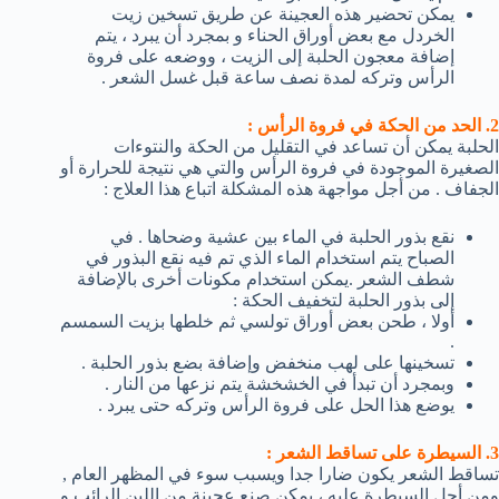
يمكن تحضير هذه العجينة عن طريق تسخين زيت
الخردل مع بعض أوراق الحناء و بمجرد أن يبرد ، يتم
إضافة معجون الحلبة إلى الزيت ، ووضعه على فروة
الرأس وتركه لمدة نصف ساعة قبل غسل الشعر .
2. الحد من الحكة في فروة الرأس :
الحلبة يمكن أن تساعد في التقليل من الحكة والنتوءات
الصغيرة الموجودة في فروة الرأس والتي هي نتيجة للحرارة أو
الجفاف . من أجل مواجهة هذه المشكلة اتباع هذا العلاج :
نقع بذور الحلبة في الماء بين عشية وضحاها . في
الصباح يتم استخدام الماء الذي تم فيه نقع البذور في
شطف الشعر .يمكن استخدام مكونات أخرى بالإضافة
إلى بذور الحلبة لتخفيف الحكة :
أولا ، طحن بعض أوراق تولسي ثم خلطها بزيت السمسم
.
تسخينها على لهب منخفض وإضافة بضع بذور الحلبة .
وبمجرد أن تبدأ في الخشخشة يتم نزعها من النار .
يوضع هذا الحل على فروة الرأس وتركه حتى يبرد .
3. السيطرة على تساقط الشعر :
تساقط الشعر يكون ضارا جدا ويسبب سوء في المظهر العام ,
ومن أجل السيطرة عليه ، يمكن صنع عجينة من اللبن الرائب و