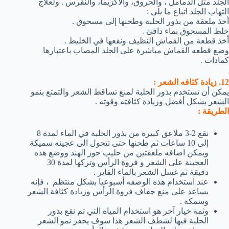
الجلد مثل الدمامل ، والحروق، والأكزيما، والنقرس . ولعلاج
التهاب الجلد اتباع ما يلي :
أخذ ملعقة من بذور الحلبة وطحنها إلى مسحوق .
خلط المسحوق بماء دافئ .
أخذ قطعة من القماش النظيف ونقعها في الخليط .
وضع قطعه القماش مباشرة على الجلد المصاب باعتبارها
كمادات .
12. زيادة كثافه الشعر :
يمكن أن تستخدم بذور الحلبة لمنع تساقط الشعر والتمتع بنمو
الشعر بشكل أفضل وزيادة كثافته وقوته .
الطريقة :
نقع 2-3 ملاعق كبيرة من بذور الحلبة في الماء لمدة 8
إلى 10 ساعات ثم طحنها حتى تتحول الى عجينه سميكة
ويمكن اضافه ملعقتين من حليب جوز الهند ووضع هذه
العجينة على الشعر و فروة الرأس وتركها لمدة 30
دقيقة ثم غسل الشعر بالماء الفاتر .
عند استخدام هذه الوصفه أسبوعيا بشكل منتظم ، فإنه
يساعد على منع جفاف فروة الرأس وزيادة كثافة الشعر
وسمكة .
وثمة خيار آخر هو استخدام المياه التي تم نقع بذور
الحلبة فيها لشطف الشعر هذا سوف يحفز نمو الشعر