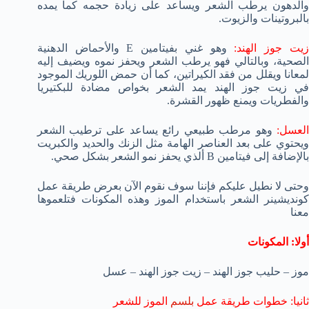
والدهون يرطب الشعر ويساعد على زيادة حجمه كما يمده
بالبروتينات والزيوت.
يت جوز الهند:
وهو غني بفيتامين E والأحماض الدهنية
الصحية، وبالتالي فهو يرطب الشعر ويحفز نموه ويضيف إليه
لمعانا ويقلل من فقد الكيراتين، كما أن حمض اللوريك الموجود
في زيت جوز الهند يمد الشعر بخواص مضادة للبكتيريا
والفطريات ويمنع ظهور القشرة.
العسل:
وهو مرطب طبيعي رائع يساعد على ترطيب الشعر
ويحتوي على بعد العناصر الهامة مثل الزنك والحديد والكبريت
بالإضافة إلى فيتامين B ألذي يحفز نمو الشعر بشكل صحي.
وحتى لا نطيل عليكم فإننا سوف نقوم الآن بعرض طريقة عمل
كونديشينر الشعر باستخدام الموز وهذه المكونات فتلعموها
معنا
أولا: المكونات
موز – حليب جوز الهند – زيت جوز الهند – عسل
ثانيا: خطوات طريقة عمل
بلسم
الموز للشعر