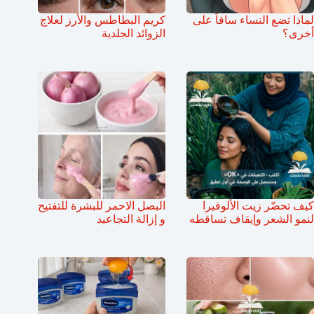
لماذا تضع النساء ساقاً على
كريم البطاطس والأرز لعلاج
أخرى؟
الزوائد الجلدية
كيف تحضّر زيت الألوفيرا
البصل الاحمر للبشرة للتفتيح
لنمو الشعر وإيقاف تساقطه
و إزالة التجاعيد