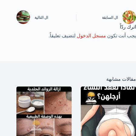
ال
السابقة
ال
التالية
اترك ردّاً
يجب أنت تكون
مسجل الدخول
لتضيف تعليقاً.
مقالات مشابهة