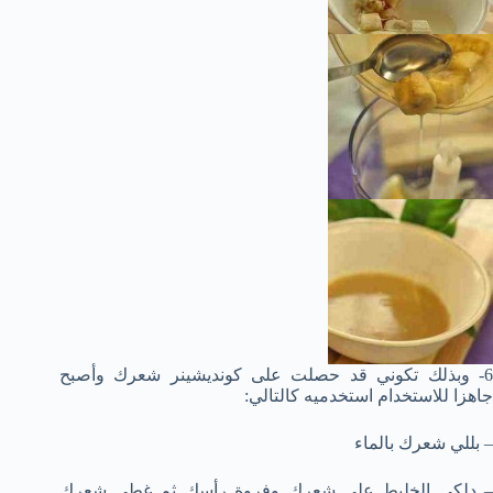
6- وبذلك تكوني قد حصلت على كونديشينر شعرك وأصبح
جاهزا للاستخدام استخدميه كالتالي:
– بللي شعرك بالماء
– دلكي الخليط على شعرك وفروة رأسك ثم غطي شعرك