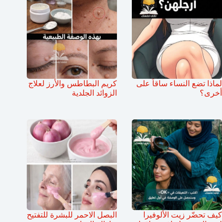
لماذا تضع النساء ساقاً على
كريم البطاطس والأرز لعلاج
أخرى؟
الزوائد الجلدية
كيف تحضّر زيت الألوفيرا
البصل الاحمر للبشرة للتفتيح