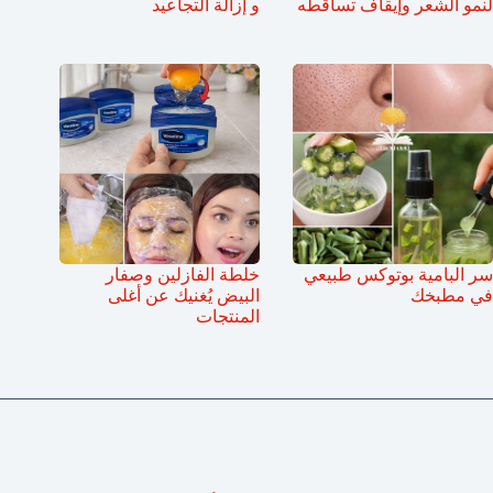
لنمو الشعر وإيقاف تساقطه
و إزالة التجاعيد
سر البامية بوتوكس طبيعي
خلطة الفازلين وصفار
في مطبخك
البيض يُغنيك عن أغلى
المنتجات