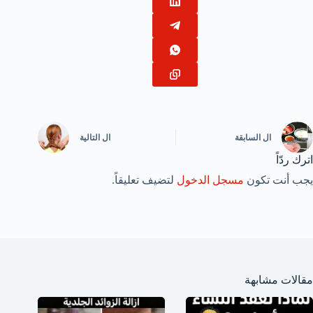
ال
السابقة
ال
التالية
اترك ردّاً
يجب أنت تكون
مسجل الدخول
لتضيف تعليقاً.
مقالات مشابهة