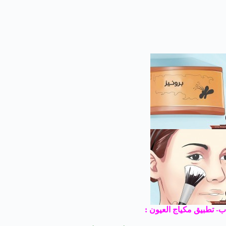
ب- تطبيق مكياج العيون :