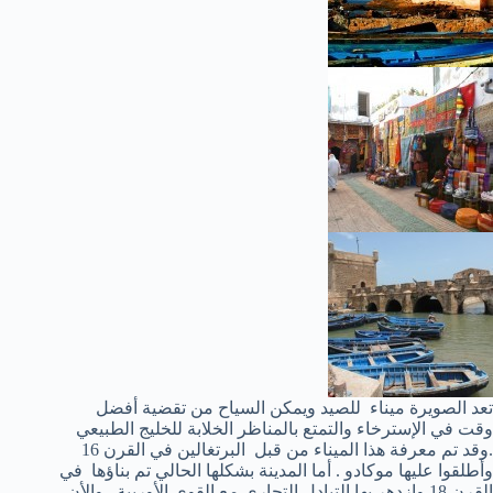
تعد الصويرة ميناء للصيد ويمكن السياح من تقضية أفضل
وقت في الإسترخاء والتمتع بالمناظر الخلابة للخليج الطبيعي
.وقد تم معرفة هذا الميناء من قبل البرتغالين في القرن 16
وأطلقوا عليها موكادو . أما المدينة بشكلها الحالي تم بناؤها في
القرن 18 وإزدهر بها التبادل التجاري مع القوي الأوربية . والأن