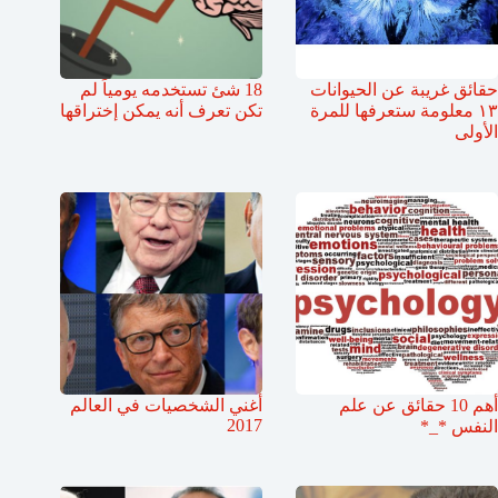
حقائق غريبة عن الحيوانات
18 شئ تستخدمه يومياً لم
١٣ معلومة ستعرفها للمرة
تكن تعرف أنه يمكن إختراقها
الأولى
أهم 10 حقائق عن علم
أغني الشخصيات في العالم
2017
النفس *_*