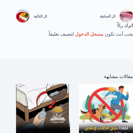
ال
السابقة
ال
التالية
اترك ردّاً
يجب أنت تكون
مسجل الدخول
لتضيف تعليقاً.
مقالات مشابهة