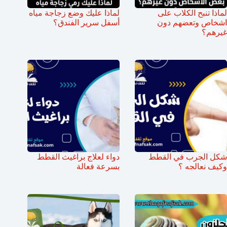
لماذا تنبح الكلاب على
لماذا عليك وضع زجاجة مياه
اشخاص وتعضهم دون
أسفل سرير الفندق؟
غيرهم؟
شكل الجرب في القطط
دواء لعلاج براغيث القطط
وكيف نعالجه ؟
بسرعة فعالة