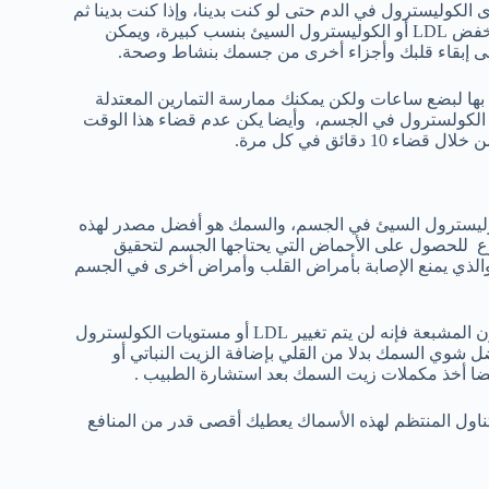
كوليسترول في الدم حتى لو كنت بدينا، وإذا كنت بدينا ثم
خسرت ما لا يقل عن 5 – 10٪ من الدهون في الجسم فإنه يساعد على خفض LDL أو الكوليسترول السيئ بنسب كبيرة، ويمكن
 بها لبضع ساعات ولكن يمكنك ممارسة التمارين المعتدلة
ع لمدة 30 – 45 دقيقة لمنع ارتفاع الكولسترول في الجسم، وأيضا يكن عدم قضاء هذا الوقت
يدا أن الأحماض الدهنية 3 تعمل على خفض LDL أو الكوليسترول السيئ في الجسم، والسمك هو أفضل مصدر لهذه
وع للحصول على الأحماض التي يحتاجها الجسم لتحقيق
 والذي يمنع الإصابة بأمراض القلب وأمراض أخرى في الجسم
عليك معرفة أيضا أنه عند تناول السمك دون الحد من تناول الدهون المشبعة فإنه لن يتم تغيير LDL أو مستويات الكولسترول
ل شوي السمك بدلا من القلي بإضافة الزيت النباتي أو
 أيضا أخذ مكملات زيت السمك بعد استشارة الطبيب .
دناه تعتبر مصدرا غنيا للأوميغا – 3 الدهنية، والتناول المنتظم لهذه الأسماك يعطيك أقصى قدر من المنافع