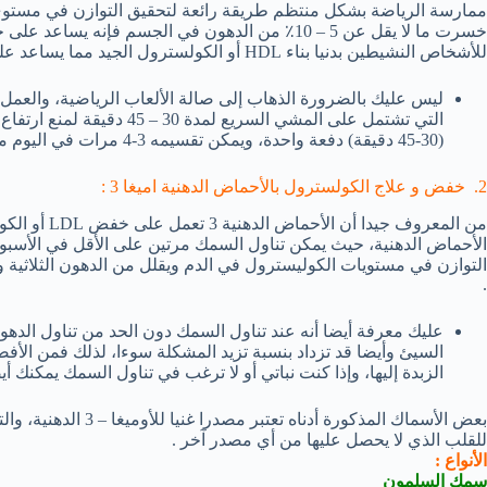
ممارسة الرياضة بشكل منتظم طريقة رائعة لتحقيق التوازن في مستوى ال
للأشخاص النشيطين بدنيا بناء HDL أو الكولسترول الجيد مما يساعد على إبقاء قلبك وأجزاء أخرى من جسمك بنشاط وصحة.
ليس عليك بالضرورة الذهاب إلى صالة الألعاب الرياضية، والعمل
التي تشتمل على المشي السري
(30-45 دقيقة) دفعة واحدة، ويمكن تقسيمه 3-4 مرات في اليوم من خلال قضاء 10 دقائق في كل مرة.
2. خفض و علاج الكولسترول بالأحماض الدهنية اميغا 3 :
من المعروف ج
الأحماض الدهنية، حيث يمكن تناول السمك مرتين على الأقل في الأسب
التوازن في مستويات الكوليسترول في الدم ويقلل من الدهون الثلاثية
.
السيئ وأيضا قد تزداد بنسبة تزيد المشكلة سوءا، لذلك فمن الأفض
الزبدة إليها، وإذا كنت نباتي أو لا ترغب في تناول السمك يمكنك
بعض الأسماك المذكورة أ
للقلب الذي لا يحصل عليها من أي مصدر آخر .
الأنواع :
سمك السلمون