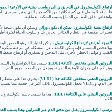
ارتفاع الكوليسترول في الدم يؤدي الى رواسب دهنية في الأوعية الدموي
قلبك قد لا يحصل على كمية كافية من الأكسجين الذي يعتبر ضروري للقيام
وانخفاض تدفق الدم إلى الدماغ يسبب السكتة الدماغية.
ارتفاع نسبة الكولسترول يمكن ان يكون وراثي
ويمكن أن يكون نتيجة لأن
تغييرات طفيفة في النظام الغذائي الخاص بك وأسلوب الحياة لفترة أطو
لا توجد أعراض لإرتفاع الكوليسترول
، ولكن اختبار الدم هو الفحص ال
وبالفحص المستمر فإنه يمكن الكشف عن المشكلة في مرحلة مبكرة لا 
القلب وعوامل الخطر الأخرى مثل التدخين والسكري أو ارتفاع ضغط ال
البروتين الدهني منخفض الكثافة (LDL):
يسمى هذا الكولسترول السيئ 
ويتراكم على جدران الأوعية الدموية، ويجعل من الصعب مرور الدم .
البروتين الدهني منخفض الكثافة جدا (VLDL):
يحتوي هذا على معظم الد
في الدم، و VLDL يجعل الكوليسترول LDL أكبر في حجمه مما يسبب ضيق في الاوعية الدموية.
البروتين الدهني عالي الكثافة (HDL):
هذا ما يسمى باسم الكولسترول الج
الكبد .
ترسب الكوليسترول يقلل من تدفق الدم عبر الشرايين وهذا يسبب العدي