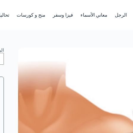
الرجل
معاني الأسماء
فيزا وسفر
منح و كورسات
تحالي
ال