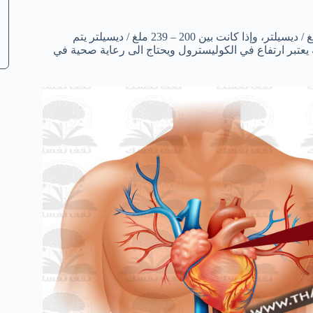
مستويات الكوليسترول الطبيعية في الدم يجب أن تظل أقل من 200 ملغ / ديسيلتر، وإذا كانت بين 200 – 239 ملغ / ديسيلتر يتم
 240 ملغ / ديسيلتر أو أكثر فإنه يعتبر ارتفاع في الكوليسترول ويحتاج الى رعاية صحية في