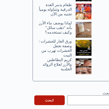
طعام يدمر الغدة
الدرقية وتتناوله يومياً
تجنبه من الأن
لماذا يوصف ماء الأرز
بأنه “ذهب سائل”
وكيف تستخدمه؟
ورق الغار للحشرات :
وصفة تجعل
الحشرات تهرب من
البيت
كريم البطاطس
والأرز لعلاج الزوائد
الجلدية
بحث
البحث