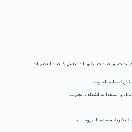
فونيدات، ومضادات الإلتهابات. يعمل كمضاد للفطريات
اش لتغطية الحبوب .
الماء و إستخدامه لشطف الحبوب .
للبكتريا، مضادة للفيروسات .