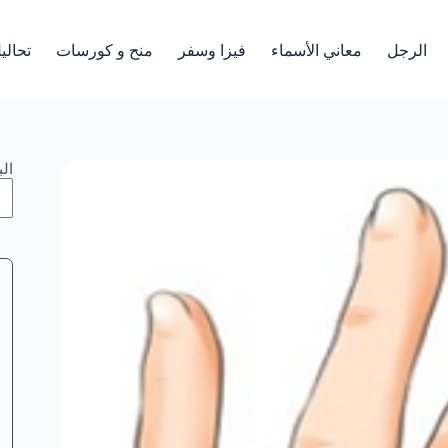
الرجل
معاني الأسماء
فيزا وسفر
منح و كورسات
تحالي
ال