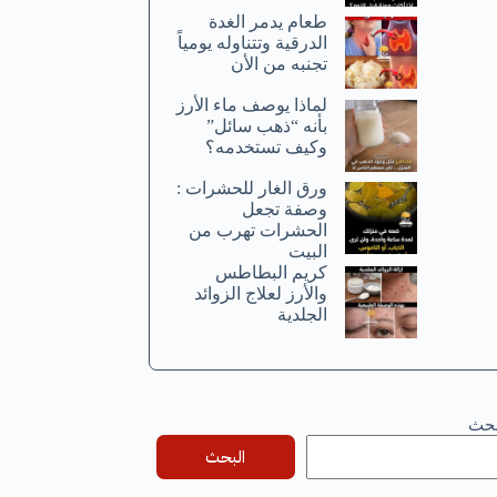
طعام يدمر الغدة
الدرقية وتتناوله يومياً
تجنبه من الأن
لماذا يوصف ماء الأرز
بأنه “ذهب سائل”
وكيف تستخدمه؟
ورق الغار للحشرات :
وصفة تجعل
الحشرات تهرب من
البيت
كريم البطاطس
والأرز لعلاج الزوائد
الجلدية
بحث
البحث